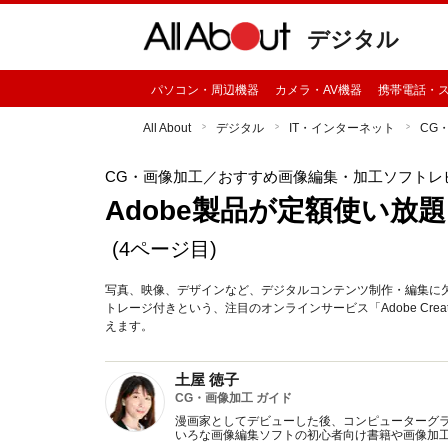
デジタル
パソコン・周辺機器
カメラ・AV機器
携帯電話・
All About
デジタル
IT・インターネット
CG
CG・画像加工
／おすすめ画像編集・加工ソフトレ
Adobe製品が定額使い放題？Ad
(4ページ目)
写真、映像、デザインなど、デジタルコンテンツ制作・編集に欠か
トレージ付きという、注目のオンラインサービス「Adobe Crea
えます。
土屋 徳子
CG・画像加工 ガイド
漫画家としてデビューした後、コンピューターグ
いろな画像編集ソフトの初心者向け書籍や画像加