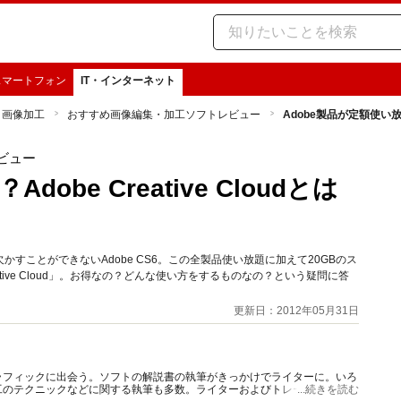
スマートフォン
IT・インターネット
・画像加工
おすすめ画像編集・加工ソフトレビュー
Adobe製品が定額使い放題？
ビュー
obe Creative Cloudとは
すことができないAdobe CS6。この全製品使い放題に加えて20GBのス
tive Cloud」。お得なの？どんな使い方をするものなの？という疑問に答
更新日：2012年05月31日
ラフィックに出会う。ソフトの解説書の執筆がきっかけでライターに。いろ
工のテクニックなどに関する執筆も多数。ライターおよびトレーナー、イラ
...続きを読む