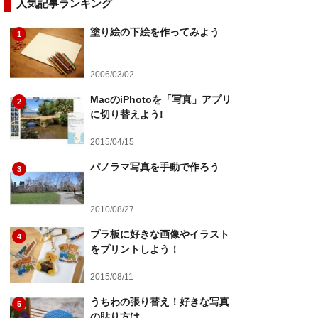
人気記事ランキング
塗り絵の下絵を作ってみよう
1
2006/03/02
MacのiPhotoを「写真」アプリ
2
に切り替えよう!
2015/04/15
パノラマ写真を手動で作ろう
3
2010/08/27
プラ板に好きな画像やイラスト
4
をプリントしよう！
2015/08/11
うちわの張り替え！好きな写真
5
の貼り方は