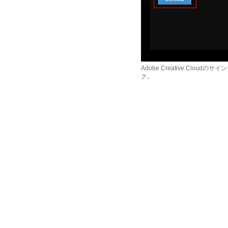
Adobe Creative Clo
ク。