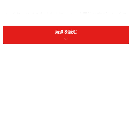
レイヤーとはそもそも「層」という意味ですが、レイヤ
ー単体は基本的に目には見えない透明なシートのような
ものです。そこに写真を貼り付けたり、レイヤーを重ね
続きを読む
て絵を描いたり、文字を重ねたり、複数のレイヤーを重
ねることで、1枚の画像として表示させるというもので
す。
下図のように1枚に見える絵も、実はこんなにたくさん
のレイヤーに分かれています。