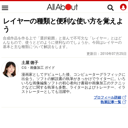
レイヤーの種類と便利な使い方を覚えよ
う
合成作品を作る上で「選択範囲」と並んで不可欠な「レイヤー」とはど
んなもので、使うとどのように便利なのでしょうか。今回はレイヤーの
基本と主な種類について解説をします。
更新日：
2010年07月25日
土屋 徳子
CG・画像加工 ガイド
漫画家としてデビューした後、コンピューターグラフィックに
出会う。ソフトの解説書の執筆がきっかけでライターに。いろ
いろな画像編集ソフトの初心者向け書籍や画像加工のテクニッ
クなどに関する執筆も多数。ライターおよびトレーナー、イラ
ストレーターとしても活躍中。
プロフィール詳細
執筆記事一覧