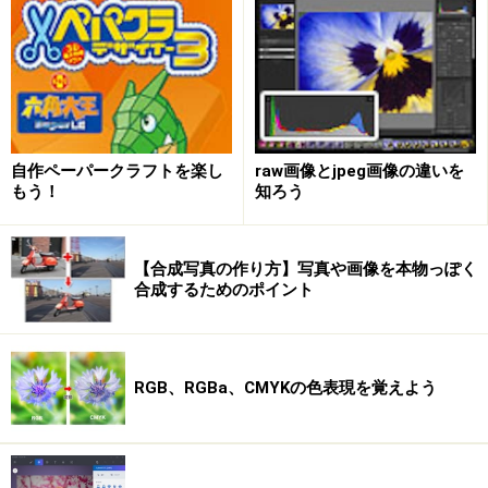
7つのレイヤーを重ねて1つの画像に見せている例
自作ペーパークラフトを楽し
raw画像とjpeg画像の違いを
ではなぜレイヤーに分ける必要があるのでしょうか。次
もう！
知ろう
のページで解説します。
【合成写真の作り方】写真や画像を本物っぽく
合成するためのポイント
※記事内容は執筆時点のものです。最新の内容をご確認くださ
い。
※OSやアプリ、ソフトのバージョンによっては画面表示、操作方
法が異なる可能性があります。
RGB、RGBa、CMYKの色表現を覚えよう
次のページへ
1
/
3