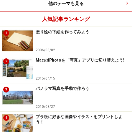
自動的に輪郭に沿った境界線を作ります。複雑な形で色
他のテーマも見る
が入り交じっていても、輪郭がはっきりしていればきれ
いに選択できます。
人気記事ランキング
塗り絵の下絵を作ってみよう
1
2006/03/02
MacのiPhotoを「写真」アプリに切り替えよう!
2
自動選択ツール
2015/04/15
・自動選択ツール
パノラマ写真を手動で作ろう
3
クリックした地点の色に近い部分を自動的に選択範囲に
します。べた塗りに近い色の部分や、空を一気に選択す
2010/08/27
るのに適しています。
プラ板に好きな画像やイラストをプリントしよ
4
う！