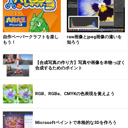
なげなわツール
自作ペーパークラフトを楽し
raw画像とjpeg画像の違いを
もう！
知ろう
・なげなわツール
ツールアイコンがなげなわの形をしています。ドラッグ
して自由な形の選択範囲を作ります。
【合成写真の作り方】写真や画像を本物っぽく
合成するためのポイント
RGB、RGBa、CMYKの色表現を覚えよう
Microsoftペイントで本格的な3Dを作ろう