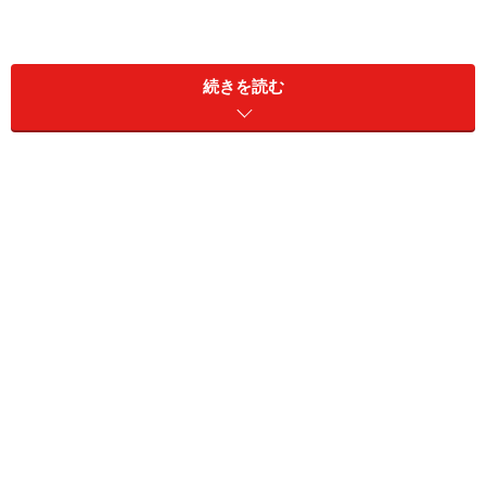
長方形選択ツール
続きを読む
・長方形選択ツール
正方形や長方形の選択範囲を作ります。
楕円形選択ツール
・楕円形選択ツール