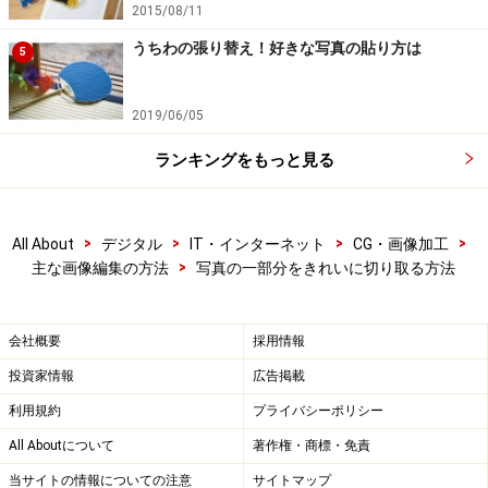
2015/08/11
うちわの張り替え！好きな写真の貼り方は
5
2019/06/05
クイック選択ツール
ランキングをもっと見る
・クイック選択ツール
選択範囲にしたい部分を大まかにクリックやドラッグす
>
>
>
>
All About
デジタル
IT・インターネット
CG・画像加工
るだけで、自動的にソフトが輪郭を判断して選択範囲を
>
主な画像編集の方法
写真の一部分をきれいに切り取る方法
作成します。最近の画像編集ソフトには、このような簡
単な操作だけできれいに選択できる優秀なツールが装備
会社概要
採用情報
されています。
投資家情報
広告掲載
利用規約
プライバシーポリシー
All Aboutについて
著作権・商標・免責
当サイトの情報についての注意
サイトマップ