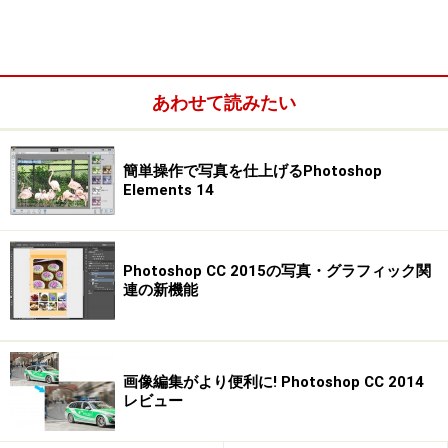
※記事内容は執筆時点のものです。最新の内容をご確認くださ
い。
※OSやアプリ、ソフトのバージョンによっては画面表示、操作方
法が異なる可能性があります。
あわせて読みたい
次のページへ
1
/
6
簡単操作で写真を仕上げるPhotoshop
Elements 14
Photoshop CC 2015の写真・グラフィック関
連の新機能
画像編集がより便利に! Photoshop CC 2014
レビュー