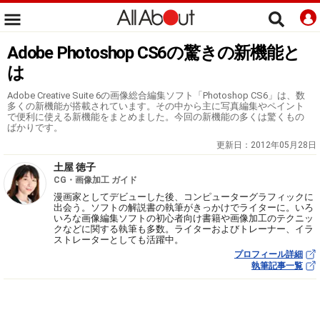
Adobe Photoshop CS6の驚きの新機能と
は
Adobe Creative Suite 6の画像総合編集ソフト「Photoshop CS6」は、数
多くの新機能が搭載されています。その中から主に写真編集やペイント
で便利に使える新機能をまとめました。今回の新機能の多くは驚くもの
ばかりです。
更新日：
2012年05月28日
土屋 徳子
CG・画像加工 ガイド
漫画家としてデビューした後、コンピューターグラフィックに
出会う。ソフトの解説書の執筆がきっかけでライターに。いろ
いろな画像編集ソフトの初心者向け書籍や画像加工のテクニッ
クなどに関する執筆も多数。ライターおよびトレーナー、イラ
ストレーターとしても活躍中。
プロフィール詳細
執筆記事一覧