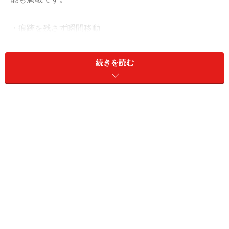
・痕跡を残さず瞬間移動
・遠近感をスッキリ解消して真正面から切り取る
・ゆがんだ建物もまっすぐに！ オドロキの広角補正
続きを読む
・3種類のぼかし効果を楽しむぼかしギャラリー
・写真をすぐさま油彩絵画風にアレンジ
・描くと徐々に摩耗する鉛筆やクレヨンの先端
・図形のパターンやグラデーション塗りが簡単
・「自動カラー補正」の種類を選べる
・万が一のクラッシュでも復元が可能に！
・文字やロゴを簡単に3D化！ 再編集も可能
（Photoshop Extended）
これらの新機能を具体例とともに紹介していきます。
ま
ずは瞬間移動!?ツールから。