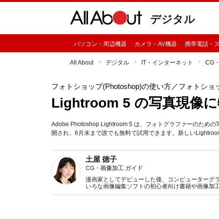
デジタル
パソコン・周辺機器
カメラ・AV機器
携帯電話・
All About
デジタル
IT・インターネット
CG
フォトショップ(Photoshop)の使い方
／フォトショップ
Lightroom 5 の写真
Adobe Photoshop Lightroom 5 は、フォトグラ
開され、6月末まで誰でも無料で試用できます。新しいLightr
土屋 徳子
CG・画像加工 ガイド
漫画家としてデビューした後、コンピューターグ
いろな画像編集ソフトの初心者向け書籍や画像加
ストレーターとしても活躍中。