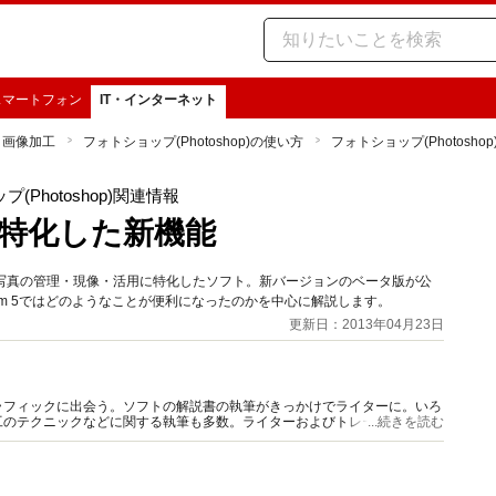
スマートフォン
IT・インターネット
・画像加工
フォトショップ(Photoshop)の使い方
フォトショップ(Photosho
(Photoshop)関連情報
現像に特化した新機能
ファーのための写真の管理・現像・活用に特化したソフト。新バージョンのベータ版が公
oom 5ではどのようなことが便利になったのかを中心に解説します。
更新日：2013年04月23日
ラフィックに出会う。ソフトの解説書の執筆がきっかけでライターに。いろ
工のテクニックなどに関する執筆も多数。ライターおよびトレーナー、イラ
...続きを読む