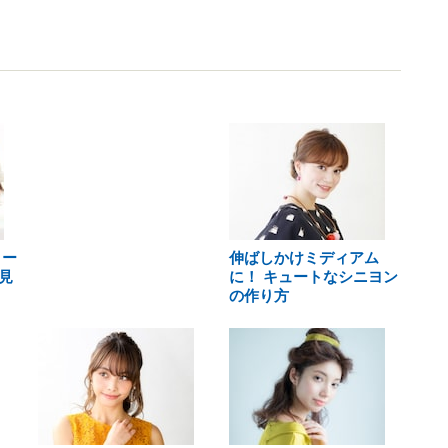
ョー
伸ばしかけミディアム
見
に！ キュートなシニヨン
の作り方