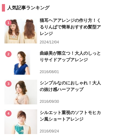
人気記事ランキング
猫耳ヘアアレンジの作り方！く
1
るりんぱで簡単おすすめ髪型ア
レンジ
2024/12/04
曲線美が際立つ！大人のしっと
2
りサイドアップアレンジ
2016/08/01
シンプルなのにおしゃれ！大人
3
の抜け感ハーフアップ
2016/09/30
シルエット重視のソフトモヒカ
4
ン風ショートアレンジ
2016/09/24