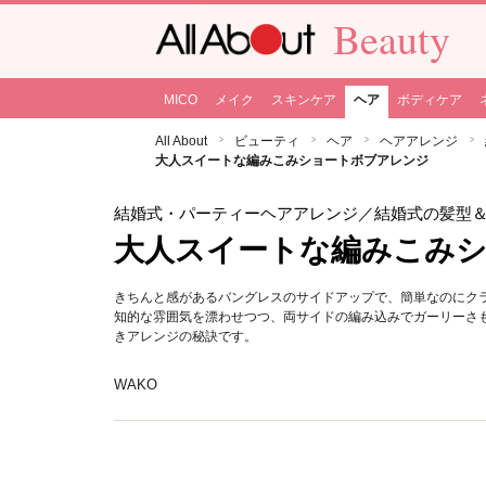
Beauty
MICO
メイク
スキンケア
ヘア
ボディケア
All About
ビューティ
ヘア
ヘアアレンジ
大人スイートな編みこみショートボブアレンジ
結婚式・パーティーヘアアレンジ
／結婚式の髪型
大人スイートな編みこみ
きちんと感があるバングレスのサイドアップで、簡単なのにク
知的な雰囲気を漂わせつつ、両サイドの編み込みでガーリーさ
きアレンジの秘訣です。
WAKO