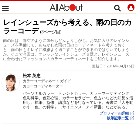
レインシューズから考える、雨の日のカ
ラーコーデ
(3ページ目)
雨の日は、雨空のように気分もどんよりしがち。お気に入りのレインシ
ューズを準備して、あらかじめ雨の日のコーディネートを考えておく
と、雨の日もキレイに機嫌よく過ごすことができるのではないでしょう
か。そこで今回は、オシャレなレインシューズ６選と、レインシューズ
に合わせたファッションのカラーコーディネートをご紹介します。
更新日：
2016年04月16日
松本 英恵
カラーコーディネート ガイド
カラーコーディネーター
パーソナルカラー、トレンドカラー、カラーマーケティング、
色彩科学、色彩心理、カラーセラピー、色占いなどの知見を活
用し、執筆、監修、講演などを行なっている。著書に『人を動
かす「色」の科学』（サイエンス・アイ新書）などがある。
プロフィール詳細
執筆記事一覧