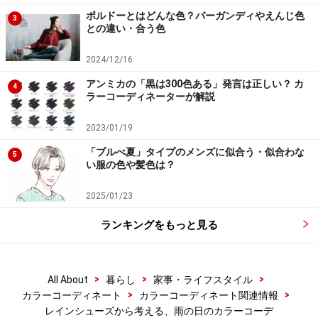
ボルドーとはどんな色？バーガンディやえんじ色
3
との違い・合う色
2024/12/16
アンミカの「黒は300色ある」発言は正しい？ カ
4
ラーコーディネーターが解説
2023/01/19
「ブルべ夏」タイプのメンズに似合う・似合わな
5
い服の色や髪色は？
2025/01/23
ランキングをもっと見る
>
>
>
All About
暮らし
家事・ライフスタイル
>
>
カラーコーディネート
カラーコーディネート関連情報
レインシューズから考える、雨の日のカラーコーデ