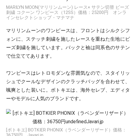
MARILYN MOON(マリリンムーン) レース× サテン切替 ビーズ
刺繍 コクーン ワンピース（12SS）価格：25200円 オンラ
インセレクトショップ・マナマナ
マリリンムーンのワンピースは、フロントはシルクシフ
ォンに、ステッチ刺繍を施したレースを重ねた生地にビ
ーズ刺繍を施しています。バックと袖は同系色のサテン
で仕立ててあります。
ワンピースはレトロモダンな雰囲気なので、スタイリッ
シュでクールなデザインのクラッチバッグを合わせて、
颯爽とした装いに。ボトキエは、
海外セレブ、エディタ
ーやモデルに人気のブランドです。
[ボトキエ] BOTKIER PHONIX（ラベンダーリザード）価格：
36750円 Javari.jp