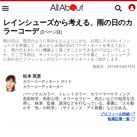
レインシューズから考える、雨の日のカ
ラーコーデ
(2ページ目)
雨の日は、雨空のように気分もどんよりしがち。お気に入りのレインシ
ューズを準備して、あらかじめ雨の日のコーディネートを考えておく
と、雨の日もキレイに機嫌よく過ごすことができるのではないでしょう
か。そこで今回は、オシャレなレインシューズ６選と、レインシューズ
に合わせたファッションのカラーコーディネートをご紹介します。
更新日：
2016年04月16日
松本 英恵
カラーコーディネート ガイド
カラーコーディネーター
パーソナルカラー、トレンドカラー、カラーマーケティング、
色彩科学、色彩心理、カラーセラピー、色占いなどの知見を活
用し、執筆、監修、講演などを行なっている。著書に『人を動
かす「色」の科学』（サイエンス・アイ新書）などがある。
プロフィール詳細
執筆記事一覧