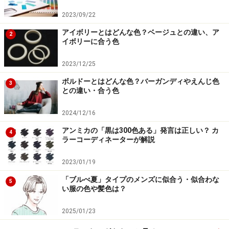
2023/09/22
アイボリーとはどんな色？ベージュとの違い、ア
2
イボリーに合う色
2023/12/25
ボルドーとはどんな色？バーガンディやえんじ色
3
との違い・合う色
2024/12/16
アンミカの「黒は300色ある」発言は正しい？ カ
4
ラーコーディネーターが解説
2023/01/19
「ブルべ夏」タイプのメンズに似合う・似合わな
5
い服の色や髪色は？
2025/01/23