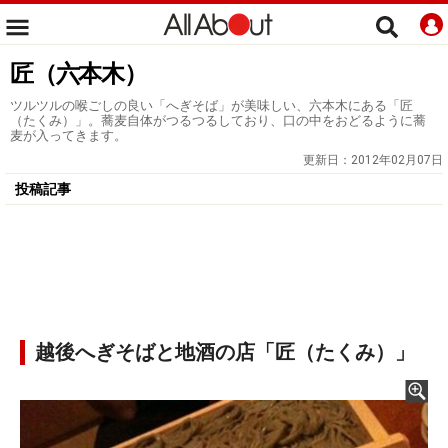
匠（六本木）
ツルツルの喉ごしの良い「へぎそば」が美味しい、六本木にある「匠
（たくみ）」。蕎麦自体がつるつるしており、口の中をおどるように蕎
麦が入ってきます。
更新日：
2012年02月07日
投稿記事
越後へぎそばと地酒の店「匠（たくみ）」