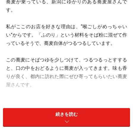
蕎麦が乗っている、新潟にゆかりのある蕎麦屋さんで
す。
私がここのお店を好きな理由は、“喉ごしがめっちゃい
い”からです。「ふのり」という材料をそば粉に混ぜて作
っているそうで、蕎麦自体がつるつるしています。
この蕎麦にそばつゆを少しつけて、つるつるっとすする
と、口の中をおどるように蕎麦が入ってきます。味も香
りが良く、都内に訪れた際にぜひ寄ってもらいたい蕎麦
屋さんです。
■匠（たくみ） 六本木店
続きを読む
住所：東京都港区六本木7-4-1 スマイリービルB1
電話番号：03-3479-4572