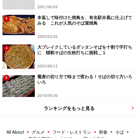
2001/06/09
本返しで味付けた焼鳥を、有名駅弁風に仕上げて
3
みる これが人気のそば屋焼鳥
2002/02/03
大ブレイクしているダッタンそばを十割で手打ち
4
に 韃靼そばの生粉打ちに挑戦＿１
2003/08/12
蕎麦の切り方で味まで変わる！そばの切り方いろ
5
いろ
2019/09/30
ランキングをもっと見る
>
>
>
>
>
All About
グルメ
フード・レストラン
和食
そば