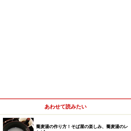
営業時間：[月～金]17:30～翌4:00（L.O.翌3:30）
[土]17:30～23:30（L.O.23:00）
定休日：日曜日・祝日
アクセス：地下鉄「六本木駅」徒歩5分、地下鉄「乃木
坂駅」徒歩5分
地図：
Yahoo!地図
※記事内容は執筆時点のものです。最新の内容をご確認くださ
い。
※メニューや料金などのデータは、取材時または記事公開時点で
の内容です。
あわせて読みたい
蕎麦湯の作り方！そば屋の楽しみ、蕎麦湯のレ