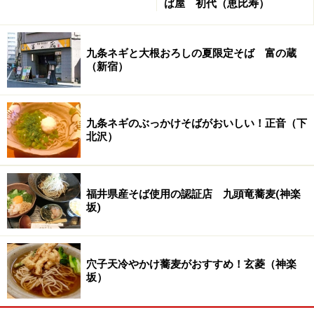
ば屋 初代（恵比寿）
九条ネギと大根おろしの夏限定そば 富の蔵
（新宿）
九条ネギのぶっかけそばがおいしい！正音（下
北沢）
福井県産そば使用の認証店 九頭竜蕎麦(神楽
坂)
穴子天冷やかけ蕎麦がおすすめ！玄菱（神楽
坂）