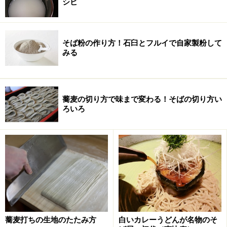
シピ
そば粉の作り方！石臼とフルイで自家製粉して
みる
蕎麦の切り方で味まで変わる！そばの切り方い
ろいろ
蕎麦打ちの生地のたたみ方
白いカレーうどんが名物のそ