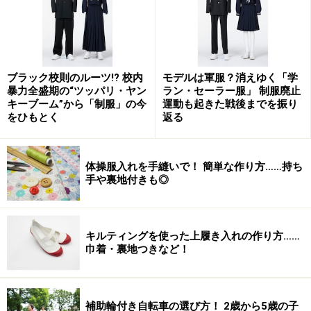
ブラック校則のルーツ!? 校内
モデルは軍服？消えゆく「学
暴力全盛期の“ツッパリ・ヤン
ラン・セーラー服」 制服廃止
キーブーム”から「制服」の今
運動も起きた戦後までを振り
をひもとく
返る
体操服入れを手縫いで！ 簡単な作り方……持ち
手や裏地付きも◎
キルティングを使った上履き入れの作り方……
巾着・裏地つきなど！
補助輪付き自転車の選び方！ 2歳から5歳の子