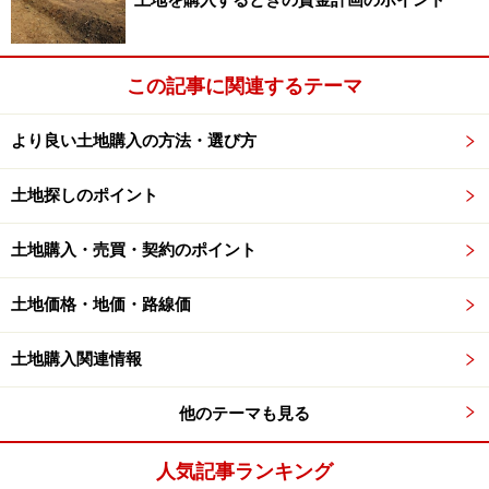
土地を購入するときの資金計画のポイント
者に連絡を取り、物件に関する説明などもしっかりと聞
くようにするべきでしょう。
この記事に関連するテーマ
より良い土地購入の方法・選び方
≪
物件現地での確認ポイント…次ページへ
≫
土地探しのポイント
土地購入・売買・契約のポイント
※記事内容は執筆時点のものです。最新の内容をご確認くださ
い。
土地価格・地価・路線価
次のページへ
1
/
2
土地購入関連情報
他のテーマも見る
人気記事ランキング