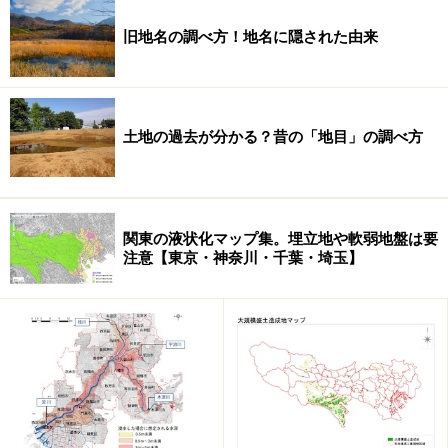
設計を建築家に依頼するつもりであれば、土地探しの段
旧地名の調べ方！地名に隠された由来
階から建築家に協力してもらうことも有効な手段です
し、建築工事を依頼するハウスメーカーや工務店があら
かじめ決まっているのであれば、一緒に土地選びをして
土地の過去が分かる？昔の「地目」の調べ方
もらうことも考えるようにしましょう。
関東の液状化マップ集。埋立地や軟弱地盤は要
注意【東京・神奈川・千葉・埼玉】
売地の現地へ行くとき
現地見学のときには、不動産業者（媒介業者または売主
業者）の担当者が同行して案内してもらえる場合が多い
ものの、すでに
更地
になっている物件では、地図などを
受け取って自分だけあるいは家族だけで行くこともある
でしょう。自分たちだけで行くときには、なるべく詳細
な住宅地図のコピーや物件写真などをもらい、勘違いし