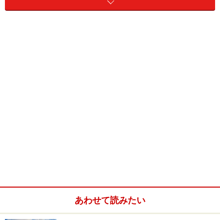
そのためには、土地探しを始める前に家のラフプランを
ある程度まで考えておくことが必要です。もちろん、実
際に購入する土地の面積や形状に応じてプランを変更し
なければなりませんが、「思っていたのとぜんぜん違
う」という結果は避けられるでしょう。
また、土地売買の
媒介
をする
不動産業者
は、不動産取引
の専門家ではあっても、建築の専門家ではありません。
土地の売買契約前に行なわれる重要事項説明でも、ひと
とおりの公法制限（制限の種類や規定された数値）につ
いては説明するものの、どのようなプランの家が建てら
れるかといった内容までは言及しないはずです。ただ
し、媒介業者が建築業を兼営しているような場合には、
土地の購入を決める前に大まかなプランを描いてもらえ
あわせて読みたい
る場合もあります。