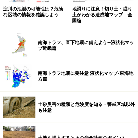
て別の物件を見ることがないようにしたいものです。
淀川の氾濫の可能性は？危険
地滑りに注意！切り土・盛り
な区域の情報を確認しよう
土がわかる造成地マップ 全
国編
更地の物件あるいは居住していない古家付きの物件であ
れば、「不動産業者に連絡せずに勝手に見に行っても良
いのではないか」と思うかもしれませんが、広告に記載
南海トラフ、直下地震に備えよう―液状化マッ
プ近畿篇
される位置情報はあまり詳しくなく、物件の特定は困難
なケースが大半でしょう。また、広告に土地の所在
地番
が記載されていたとしても、住居表示実施区域の住所と
南海トラフ地震に要注意 液状化マップ-東海地
は異なる番号であり、地番の数字は連続していないこと
方篇
も多いため、簡単には対象の土地が分からないケースも
少なくありません。
土砂災害の種類と危険度を知る・警戒区域以外
も注意
具体的に購入の検討をできる土地が見つかり、２度目、
３度目の現地確認をする場合など、再訪のときに自分た
ちだけで行くことは、その土地が更地などであれば比較
的自由です。しかし、最初の現地確認のときは不動産業