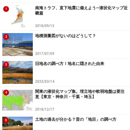
南海トラフ、直下地震に備えよう―液状化マップ近
1
畿篇
2018/09/13
地積測量図がないのはどうして？
2
2017/07/09
旧地名の調べ方！地名に隠された由来
3
2023/03/14
関東の液状化マップ集。埋立地や軟弱地盤は要注
4
意【東京・神奈川・千葉・埼玉】
2018/12/17
土地の過去が分かる？昔の「地目」の調べ方
5