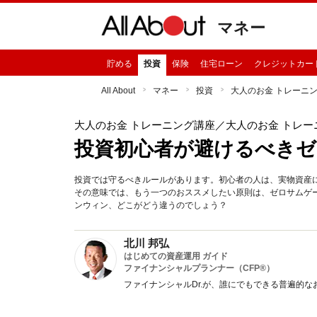
マネー
貯める
投資
保険
住宅ローン
クレジットカー
All About
マネー
投資
大人のお金 トレーニ
大人のお金 トレーニング講座
／大人のお金 トレー
投資初心者が避けるべき
投資では守るべきルールがあります。初心者の人は、実物資産
その意味では、もう一つのおススメしたい原則は、ゼロサムゲ
ンウィン、どこがどう違うのでしょう？
北川 邦弘
はじめての資産運用 ガイド
ファイナンシャルプランナー（CFP®）
ファイナンシャルDr.が、誰にでもできる普遍的