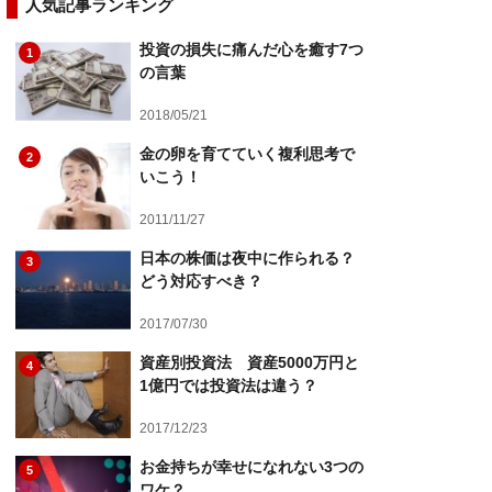
人気記事ランキング
投資の損失に痛んだ心を癒す7つ
1
の言葉
2018/05/21
金の卵を育てていく複利思考で
2
いこう！
2011/11/27
日本の株価は夜中に作られる？
3
どう対応すべき？
2017/07/30
資産別投資法 資産5000万円と
4
1億円では投資法は違う？
2017/12/23
お金持ちが幸せになれない3つの
5
ワケ？