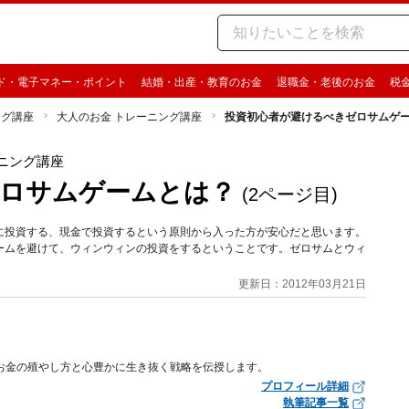
ド・電子マネー・ポイント
結婚・出産・教育のお金
退職金・老後のお金
税
ング講座
大人のお金 トレーニング講座
投資初心者が避けるべきゼロサムゲ
ニング講座
ゼロサムゲームとは？
(2ページ目)
に投資する、現金で投資するという原則から入った方が安心だと思います。
ームを避けて、ウィンウィンの投資をするということです。ゼロサムとウィ
更新日：2012年03月21日
なお金の殖やし方と心豊かに生き抜く戦略を伝授します。
プロフィール詳細
執筆記事一覧