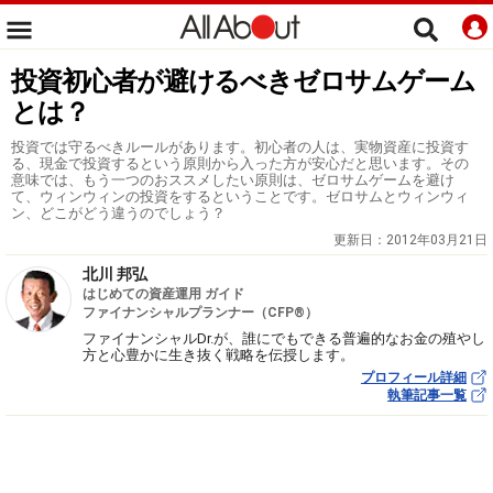
投資初心者が避けるべきゼロサムゲーム
とは？
投資では守るべきルールがあります。初心者の人は、実物資産に投資す
る、現金で投資するという原則から入った方が安心だと思います。その
意味では、もう一つのおススメしたい原則は、ゼロサムゲームを避け
て、ウィンウィンの投資をするということです。ゼロサムとウィンウィ
ン、どこがどう違うのでしょう？
更新日：
2012年03月21日
北川 邦弘
はじめての資産運用 ガイド
ファイナンシャルプランナー（CFP®）
ファイナンシャルDr.が、誰にでもできる普遍的なお金の殖やし
方と心豊かに生き抜く戦略を伝授します。
プロフィール詳細
執筆記事一覧