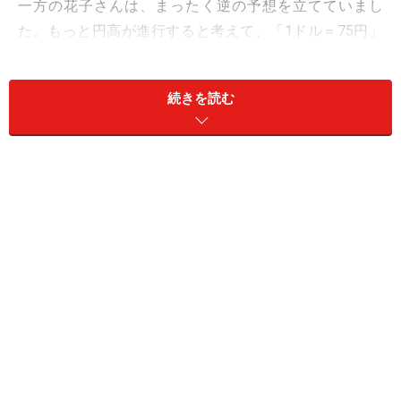
一方の花子さんは、まったく逆の予想を立てていまし
た。もっと円高が進行すると考えて、「1ドル＝75円」
のときにドルを売っていました（ドル円のショートポジ
ションです）。予想を裏切られた花子さんは、5円の損
続きを読む
失です。
この二人の投資損益を合計（サム、sum）すれば、プラ
ス5円マイナス5円イコールゼロで、合計はゼロとなりま
す。このように、取引の結果として勝者と敗者が必ず生
まれ、勝者は敗者から利益を奪うゲームをゼロサムゲー
ムといいます。
為替取引やオプション取引は、このように誰かの儲けは
他の人の損失から作られる0か100かのゲームです。
※記事内容は執筆時点のものです。最新の内容をご確認くださ