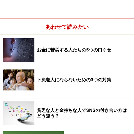
い。
次のページへ
1
/
2
あわせて読みたい
お金に苦労する人たちの5つの口ぐせ
下流老人にならないための3つの対策
貧乏な人と金持ちな人でSNSの付き合い方は
どう違う？