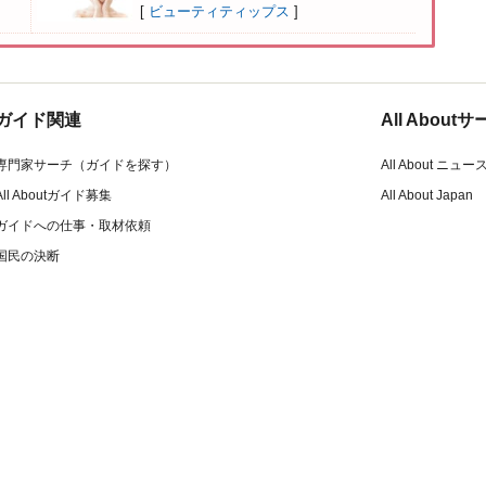
[
ビューティティップス
]
ガイド関連
All Abou
専門家サーチ（ガイドを探す）
All About ニュー
All Aboutガイド募集
All About Japan
ガイドへの仕事・取材依頼
国民の決断