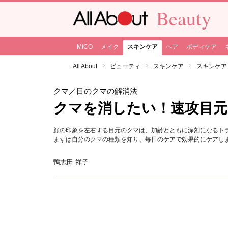
Beauty
MICO
メイク
スキンケア
ヘア
ボディケア
All About
ビューティ
スキンケア
スキンケア
クマ
／目のクマの解消法
クマを消したい！速攻目
顔の印象を左右する目元のクマは、加齢とともに深刻になるト
まずは自分のクマの種類を知り、毎日のケアで効果的にケアし
鴨志田 祥子