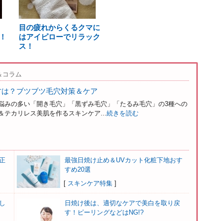
目の疲れからくるクマに
！
はアイピローでリラック
ス！
＆コラム
方は？ブツブツ毛穴対策＆ケア
悩みの多い「開き毛穴」「黒ずみ毛穴」「たるみ毛穴」の3種への
テカリレス美肌を作るスキンケア...
続きを読む
正
最強日焼け止め＆UVカット化粧下地おす
すめ20選
[
スキンケア特集
]
し
日焼け後は、適切なケアで美白を取り戻
す！ピーリングなどはNG!?