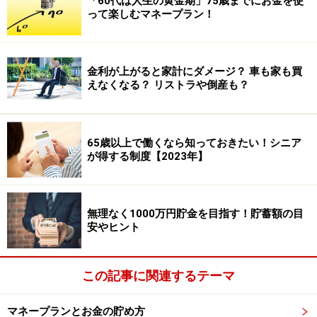
「60代は人生の黄金期」75歳までにお金を使
って楽しむマネープラン！
金利が上がると家計にダメージ？ 車も家も買
えなくなる？ リストラや倒産も？
65歳以上で働くなら知っておきたい！シニア
が得する制度【2023年】
無理なく1000万円貯金を目指す！貯蓄額の目
安やヒント
この記事に関連するテーマ
マネープランとお金の貯め方