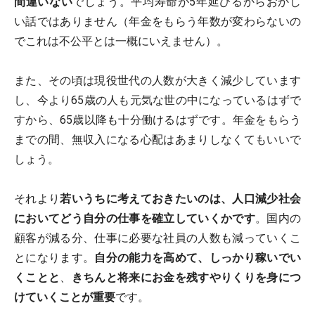
間違いない
でしょう。平均寿命が5年延びるからおかし
い話ではありません（年金をもらう年数が変わらないの
でこれは不公平とは一概にいえません）。
また、その頃は現役世代の人数が大きく減少しています
し、今より65歳の人も元気な世の中になっているはずで
すから、65歳以降も十分働けるはずです。年金をもらう
までの間、無収入になる心配はあまりしなくてもいいで
しょう。
それより
若いうちに考えておきたいのは、人口減少社会
においてどう自分の仕事を確立していくかです
。国内の
顧客が減る分、仕事に必要な社員の人数も減っていくこ
とになります。
自分の能力を高めて、しっかり稼いでい
くことと
、
きちんと将来にお金を残すやりくりを身につ
けていくことが重要
です。