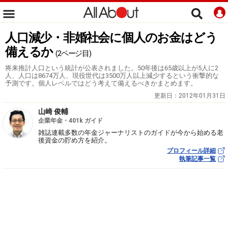
人口減少・非婚社会に個人のお金はどう
備えるか
(2ページ目)
将来推計人口という統計が公表されました。50年後は65歳以上が5人に2
人、人口は8674万人、現役世代は3500万人以上減少するという衝撃的な
予測です。個人レベルではどう考えて備えるべきかまとめます。
更新日：
2012年01月31日
山崎 俊輔
企業年金・401k ガイド
雑誌連載多数の年金ジャーナリストのガイドが今から始める老
後資金の貯め方を紹介。
プロフィール詳細
執筆記事一覧