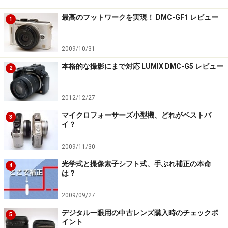
最高のフットワークを実現！ DMC-GF1 レビュー
1
2009/10/31
本格的な撮影にまで対応 LUMIX DMC-G5 レビュー
2
2012/12/27
マイクロフォーサーズ小型機、どれがベストバ
3
イ？
2009/11/30
光学式と撮像素子シフト式、手ぶれ補正の本命
4
は？
2009/09/27
デジタル一眼用の中古レンズ購入時のチェックポ
5
イント