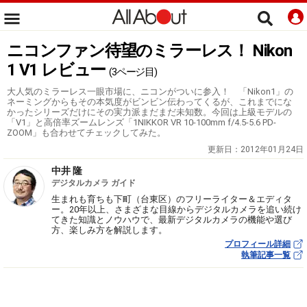
ニコンファン待望のミラーレス！ Nikon
1 V1 レビュー
(3ページ目)
大人気のミラーレス一眼市場に、ニコンがついに参入！ 「Nikon1」の
ネーミングからもその本気度がビンビン伝わってくるが、これまでにな
かったシリーズだけにその実力派まだまだ未知数。今回は上級モデルの
「V1」と高倍率ズームレンズ「1NIKKOR VR 10-100mm f/4.5-5.6 PD-
ZOOM」も合わせてチェックしてみた。
更新日：
2012年01月24日
中井 隆
デジタルカメラ ガイド
生まれも育ちも下町（台東区）のフリーライター＆エディタ
ー。20年以上、さまざまな目線からデジタルカメラを追い続け
てきた知識とノウハウで、最新デジタルカメラの機能や選び
方、楽しみ方を解説します。
プロフィール詳細
執筆記事一覧