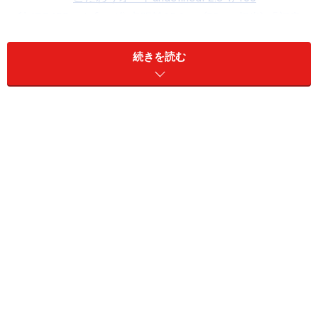
続きを読む
こだわりオート F2.8 1/100秒 ISO400 焦点距離
15.1mm(28mm相当) 「初音小路飲食店街」 夕暮れ時の静
かな雰囲気と光の加減を忠実に映し止めてくれる
プログラム F5 1/50秒 ISO800 焦点距離37.4mm(70mm相
当) 「セキネの看板」 浅草新仲見世通りの入り口にある創
業80年を超える老舗。肉まんやしゅうまいが有名。4個のラ
イトで照らし出された看板の、独特のディテールを表現