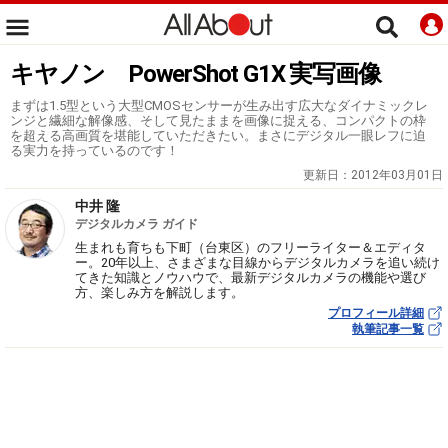
キヤノン PowerShot G1X 実写画像
まずは1.5型という大型CMOSセンサーが生み出す広大なダイナミックレ
ンジと繊細な解像感、そして見たままを画像に捉える、コンパクトの枠
を超える高画質を堪能していただきたい。まさにデジタル一眼レフに迫
る実力を持っているのです！
更新日：
2012年03月01日
中井 隆
デジタルカメラ ガイド
生まれも育ちも下町（台東区）のフリーライター＆エディタ
ー。20年以上、さまざまな目線からデジタルカメラを追い続け
てきた知識とノウハウで、最新デジタルカメラの機能や選び
方、楽しみ方を解説します。
プロフィール詳細
執筆記事一覧