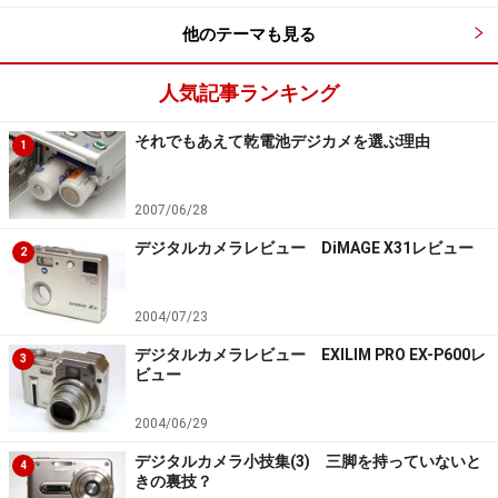
他のテーマも見る
こだわりオート F5.8 1/80秒 ISO160 焦点距離
60.4mm(112mm相当) 光学ズーム最大画角
人気記事ランキング
それでもあえて乾電池デジカメを選ぶ理由
1
2007/06/28
デジタルカメラレビュー DiMAGE X31レビュー
こだわりオート F5.8 1/80秒 ISO200 デジタルテレコンで2
2
倍にすると224mm相当まで被写体に寄れる
2004/07/23
デジタルカメラレビュー EXILIM PRO EX-P600レ
3
ビュー
2004/06/29
デジタルカメラ小技集(3) 三脚を持っていないと
こだわりオート F5.8 1/50秒 ISO200 デジタルセーフティ
4
きの裏技？
ズームを使用すると448mm相当の超望遠に。ただし画質は