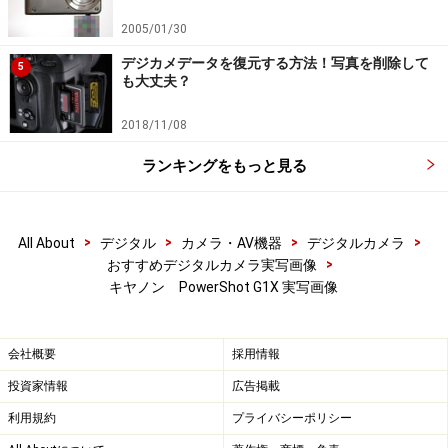
多少劣化する
2005/01/30
デジカメデータを復元する方法！写真を削除して
5
も大丈夫？
2018/11/08
ランキングをもっと見る
プログラム F2.8 1/30秒 ISO320 焦点距離15.1mm(28mm相
>
>
>
>
All About
デジタル
カメラ・AV機器
デジタルカメラ
当) 「浅草ビートストリート」 フィルターアダプターを使
>
おすすめデジタルカメラ実写画像
用して、アナログチックなフィルター効果を試してみた。こ
ちらはフィルターなし
キヤノン PowerShot G1X 実写画像
会社概要
採用情報
投資家情報
広告掲載
利用規約
プライバシーポリシー