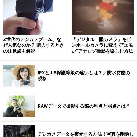
こだわりオート F5.6 1/200秒 ISO100 焦点距離
16.76mm(31mm相当) 「現代の火の見やぐら」 最近ではス
カイツリーに見えてしまう、消防署の火の見やぐらデザイ
ン。明暗差の比較的ある被写体だが、ダイナミックレンジの
広さでしっかりと描写されている
Z世代のデジカメブーム、な
「デジタル一眼カメラ」をピ
ぜ人気なのか？ 購入するとき
ンホールカメラに変えて”エモ
の注意点も解説
い”アナログ撮影を楽しむ方法
IPXとJIS保護等級の違いとは？／防水防塵の
規格
RAWデータで撮影する際の利点と弱点とは？
ハイダイナミックレンジ F2.8 1/80秒 ISO100 焦点距離
15.1mm(28mm相当) 「歩道橋」 近頃、歩道橋がドンドン
減っている気がする。クリエイティブフィルターの「ハイダ
イナミックレンジ」モードで3枚連続連写画像を合成。暗い
階段下のディテールをしっかり出してみた
デジカメデータを復元する方法！写真を削除し