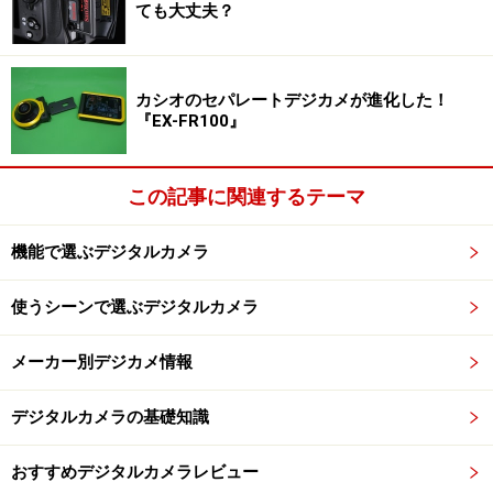
ても大丈夫？
カシオのセパレートデジカメが進化した！
『EX-FR100』
この記事に関連するテーマ
機能で選ぶデジタルカメラ
こだわりオート F5.6 1/50秒 ISO200 焦点距離
15.1mm(28mm相当) 「浅草寺の境内」 新設計の光学4倍
ズームレンズは35mm換算で28～112mm相当をカバー。さら
使うシーンで選ぶデジタルカメラ
にデジタルルテレコンで2倍、デジタルセーフティズームで
最大4倍まで画素数をキープしたままズームアップできる
メーカー別デジカメ情報
デジタルカメラの基礎知識
おすすめデジタルカメラレビュー