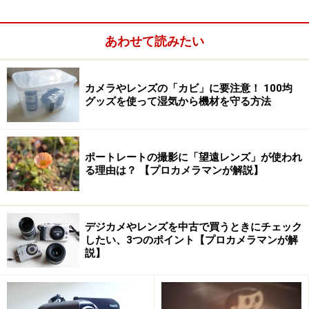
あわせて読みたい
カメラやレンズの「カビ」に要注意！ 100均
グッズを使って湿気から機材を守る方法
こだわりオート F5.6 1/40秒 ISO125 焦点距離
15.1mm(28mm相当) 「廃校の通用門」 20年以上前に廃校
となった小学校の門。塗料が剥げ、サビの浮いた鉄門の寂寥
ポートレートの撮影に「望遠レンズ」が使われ
感を表現してみた
る理由は？ 【プロカメラマンが解説】
デジカメやレンズを中古で買うときにチェック
したい、3つのポイント【プロカメラマンが解
説】