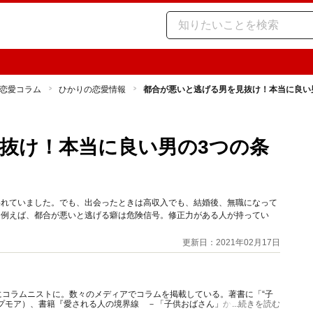
恋愛コラム
ひかりの恋愛情報
都合が悪いと逃げる男を見抜け！本当に良い
抜け！本当に良い男の3つの条
われていました。でも、出会ったときは高収入でも、結婚後、無職になって
。例えば、都合が悪いと逃げる癖は危険信号。修正力がある人が持ってい
更新日：2021年02月17日
コラムニストに。数々のメディアでコラムを掲載している。著書に「“子
プモア）、書籍『愛される人の境界線 －「子供おばさん」から「大人女
...続きを読む