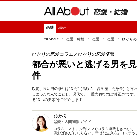
恋愛・結婚
恋愛
結婚
All About
恋愛・結婚
恋愛
恋愛
ひかりの
ひかりの恋愛コラム
／ひかりの恋愛情報
都合が悪いと逃げる男を見
件
以前、良い男の条件は“３高”（高収入、高学歴、高身長）と言
しまったなんてことも。現代で、一番大切なのは“修正力”です
る“３つの要素”をご紹介します。
ひかり
恋愛・人間関係 ガイド
コラムニスト。夕刊フジでコラム連載をきっかけに
供おばさん”にならない、幸せな生き方」（ステッ