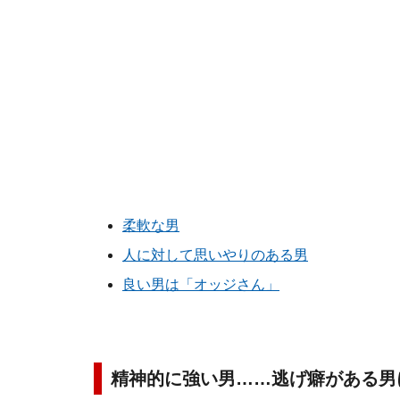
柔軟な男
人に対して思いやりのある男
良い男は「オッジさん」
精神的に強い男……逃げ癖がある男