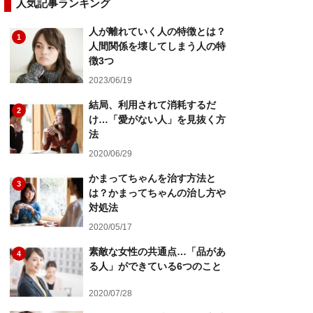
人気記事ランキング
人が離れていく人の特徴とは？
1
人間関係を壊してしまう人の特
徴3つ
2023/06/19
結局、利用されて消耗するだ
2
け…「愛がない人」を見抜く方
法
2020/06/29
かまってちゃんを治す方法と
3
は？かまってちゃんの治し方や
対処法
2020/05/17
素敵な女性の共通点…「品があ
4
る人」ができている6つのこと
2020/07/28