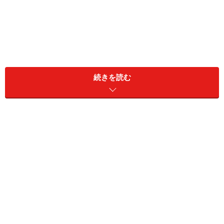
続きを読む
風邪に効くとされる「キンカン」の成分・
作用・栄養素
■黄金色の色素成分：β-クリプトキサンチン
キンカンの黄金色の色素成分はβ-クリプトキサンチン。
β-クリプトキサンチンは抗酸化作用があると言われ、免
疫力を高め、感染症予防にも役立つのではないかと考え
られています。免疫と食の関係については、「
ウイルス