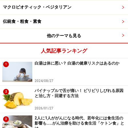
マクロビオティック・ベジタリアン
※記事内容は執筆時点のものです。最新の内容をご確認くださ
い。
伝統食・粗食・素食
※当サイトにおける医師・医療従事者等による情報の提供は、診
断・治療行為ではありません。診断・治療を必要とする方は、適
切な医療機関での受診をおすすめいたします。記事内容は執筆者
他のテーマも見る
個人の見解によるものであり、全ての方への有効性を保証するも
のではありません。当サイトで提供する情報に基づいて被ったい
かなる損害についても、当社、各ガイド、その他当社と契約した
人気記事ランキング
情報提供者は一切の責任を負いかねます。
免責事項
白湯は体に悪い？ 白湯の健康リスクはあるのか
1
次のページへ
1
/
2
2024/08/27
パイナップルで舌が痛い！ ピリピリしびれる原因
2
と治し方・回避する方法
2026/01/27
2人に1人ががんになる時代、若年化には食生活の
3
影響も……がん治療を助ける食生活「ケトン食」と