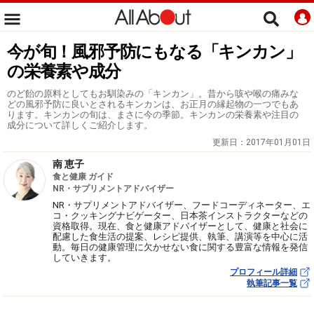
今が旬！風邪予防にもなる「キンカン」
の栄養素や成分
のど飴の原料としてもお馴染みの「キンカン」。昔から咳や喉の痛みな
どの風邪予防に良いとされるキンカンは、お正月の縁起物の一つでもあ
ります。キンカンの旬は、まさに今の季節。キンカンの栄養素や注目の
成分について詳しくご紹介します。
更新日：
2017年01月01日
南 恵子
食と健康 ガイド
NR・サプリメントアドバイザー
NR・サプリメントアドバイザー、フードコーディネーター、エ
コ・クッキングナビゲーター、日本茶インストラクターなどの
資格取得。現在、食と健康アドバイザーとして、健康と社会に
配慮した食生活の提案、レシピ提供、執筆、講演等を中心に活
動。毎日の健康管理に欠かせない食に関する豊富な情報を発信
していきます。
プロフィール詳細
執筆記事一覧