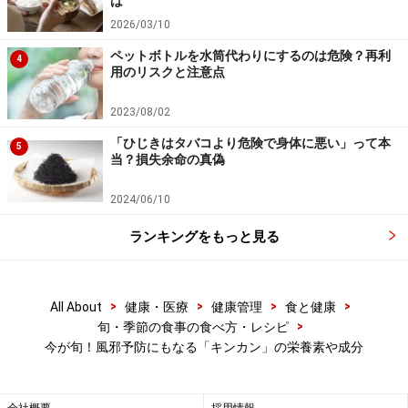
は
2026/03/10
ペットボトルを水筒代わりにするのは危険？再利
4
用のリスクと注意点
2023/08/02
「ひじきはタバコより危険で身体に悪い」って本
5
当？損失余命の真偽
2024/06/10
ランキングをもっと見る
>
>
>
>
All About
健康・医療
健康管理
食と健康
>
旬・季節の食事の食べ方・レシピ
今が旬！風邪予防にもなる「キンカン」の栄養素や成分