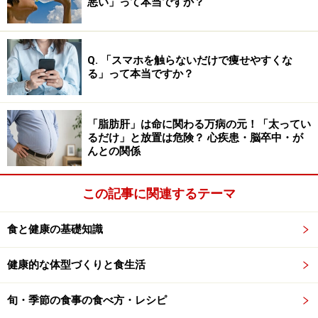
悪い」って本当ですか？
い栄養素。キンカンの色素成分であるβ-クリプトキサン
チンは、骨代謝に関わっていると考えられます。
Q. 「スマホを触らないだけで痩せやすくな
キンカンを使ったリキュールに、血圧上昇の引き金とな
る」って本当ですか？
るアンギオテンシン酵素を阻害し血圧上昇を抑制すると
いう研究報告もあり、様々な成分に期待が寄せられてい
ます。
「脂肪肝」は命に関わる万病の元！「太ってい
るだけ」と放置は危険？ 心疾患・脳卒中・が
んとの関係
しかし、こうした作用は、特定の成分のものであり、食
品として食べた場合には、薬のような即効性や確実な効
この記事に関連するテーマ
果は明らかではありません。様々な栄養素や成分を同時
に摂取でき、また過剰摂取になりにくいということが食
食と健康の基礎知識
品のよいところです。
健康的な体型づくりと食生活
次ページでは、
キンカンの食べ方や保存方法
について、
旬・季節の食事の食べ方・レシピ
ご説明します。