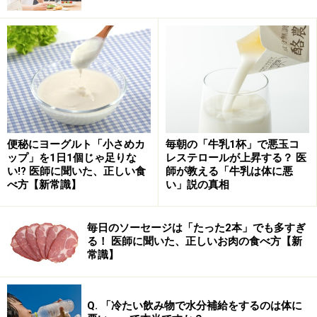
ンの皮は乾かして「陳皮」と呼ばれる漢方の風邪や喉の
炎症を抑える生薬となります。シネフリンは、気管支筋
弛緩作用などがあると考えられています。
■ビタミン
ビタミンCは100ｇ中49mg含まれ、レモン果汁と同等で
す。ビタミンEも含み、ビタミンC、ビタミンEともに抗
酸化作用があり、互いの働きを助け合います。筋や袋の
便秘にヨーグルト「小さめカ
毎朝の「牛乳1杯」で悪玉コ
ップ」を1日1個じゃ足りな
レステロールが上昇する？ 医
部分には、毛細血管を強くし動脈硬化予防に役立つとい
い!? 医師に聞いた、正しい食
師が教える「牛乳は体に悪
うヘスペリジンというフラボノイドも多く含まれていま
べ方【新常識】
い」説の真相
す。ヘスペリジンは、ビタミンCの吸収を助ける働きが
あります。
毎日のソーセージは「たった2本」でも多すぎ
る！ 医師に聞いた、正しいお肉の食べ方【新
常識】
■カルシウムや食物繊維
他にも、キンカンには、カルシウムや食物繊維なども含
まれています。カルシウムは、骨をつくる上で書かせな
Q. 「冷たい飲み物で水分補給をするのは体に