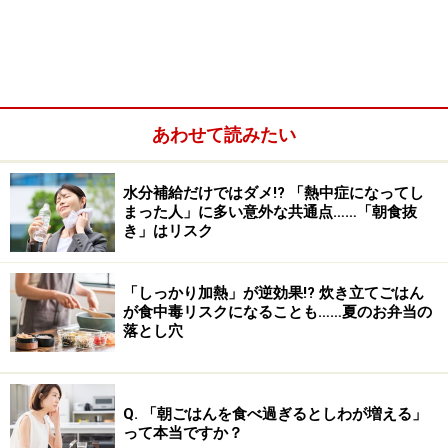
と戦う免疫力を発揮できる体にする方法
」を併せてご覧
下さい。
■シネフリン
あわせて読みたい
水分補給だけではダメ!? 「熱中症になってし
まった人」に多い意外な共通点……「朝食抜
き」はリスク
「しっかり加熱」が逆効果!? 炊き立てごはん
が食中毒リスクになることも……夏のお弁当の
落とし穴
金柑の果皮にはシネフリンという成分が含まれていま
Q. 「朝ごはんを食べ過ぎるとしわが増える」
す。シネフリンはミカンの皮にも含まれています。ミカ
って本当ですか？