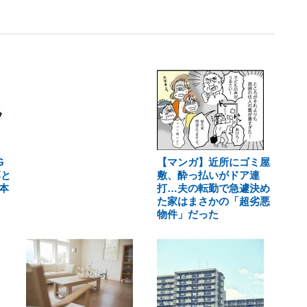
G
【マンガ】近所にゴミ屋
落と
敷、酔っ払いがドア連
本
打…夫の転勤で急遽決め
た家はまさかの「超劣悪
物件」だった