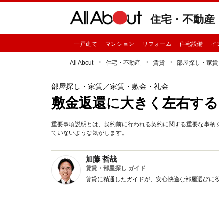
住宅・不動産
一戸建て
マンション
リフォーム
住宅設備
イ
All About
住宅・不動産
賃貸
部屋探し・家賃
部屋探し・家賃
／家賃・敷金・礼金
敷金返還に大きく左右する
重要事項説明とは、契約前に行われる契約に関する重要な事柄
ていないような気がします。
加藤 哲哉
賃貸・部屋探し ガイド
賃貸に精通したガイドが、安心快適な部屋選びに