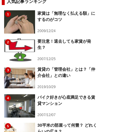
人気記事ランキング
家賃は「無理なく払える額」に
1
するのがコツ
2009/12/24
要注意！退去しても家賃が発
2
生？
2007/12/25
賃貸の「管理会社」とは？「仲
3
介会社」との違い
2019/10/29
バイク好きが心底満足できる賃
4
貸マンション
2007/12/07
30平米の部屋って何畳？ どれく
5
らいの広さ？