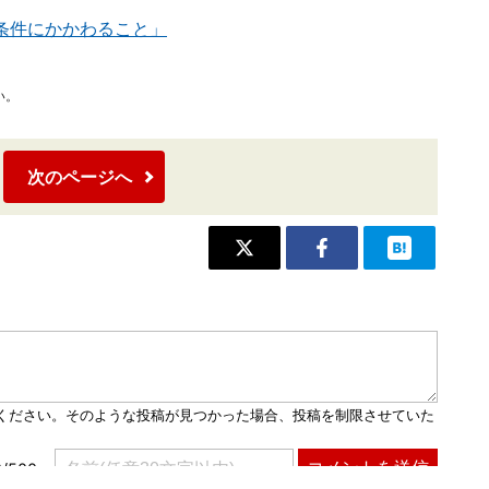
条件にかかわること」
い。
次のページへ