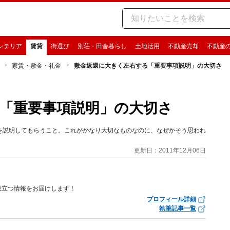
ンテリア
賃貸
街選び
別荘・田舎暮らし
土地活用
不動産売却
不動産
家賃・敷金・礼金
敷金返還に大きく左右する「重要事項説明」の大切さ
「重要事項説明」の大切さ
を説明してもらうこと。これがかなり大切なものなのに、なぜかそう思われ
更新日：2011年12月06日
役立つ情報をお届けします！
プロフィール詳細
執筆記事一覧