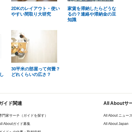
2DKのレイアウト・使い
家賃を滞納したらどうな
やすい間取り大研究
るの？連絡や滞納金の豆
知識
30平米の部屋って何畳？
し
どれくらいの広さ？
ガイド関連
All Abou
専門家サーチ（ガイドを探す）
All About ニュー
All Aboutガイド募集
All About Japan