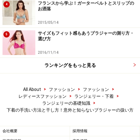
フランスから学ぶ！ガーターベルトとスリップの
4
分を切ります。
お洒落
2015/05/14
●脱水
すすぎ洗いを終えた下着を、ネットに入れて洗濯機に入
サイズもフィット感もあうブラジャーの測り方・
5
選び方
れて30秒から1分くらい軽く脱水します。
すすぎ洗いを終えたブラジャーは、できるだけ早く水分
2016/11/14
を脱水します。
ランキングをもっと見る
●形を整える
脱水が終わると、洗濯機から取出して、しわを伸ばし
>
>
>
All About
ファッション
ファッション
て、形を整えます。
>
>
レディースファッション
ランジェリー・下着
>
ランジェリーの基礎知識
下着の手洗い方法と干し方！意外と知らないブラジャーの扱い方
形を整えて、ハンガーにかけ、風通しのよいところで乾燥さ
せます。
会社概要
採用情報
●干し方