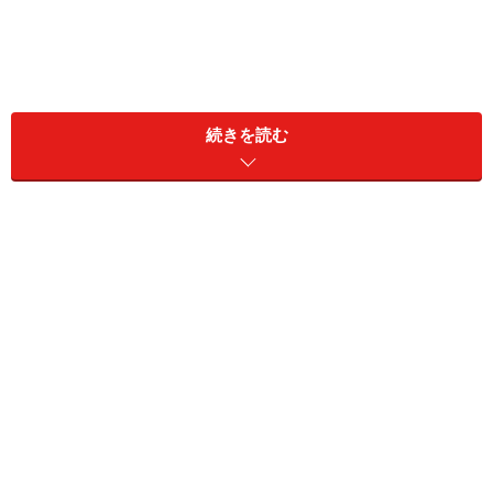
続きを読む
洗濯することで、下着にダメージを与える
ことになるの
です。逆に言えば、
下着の特徴を考えて洗濯する
と、お
気に入りの下着を長く着ることができます。
今回は、
知っているようで知らなかった女性用下着の洗
い方
についてお話しします。
【INDEX】
お気に入りのブラジャーを手洗いする
ブラジャーのすすぎ方・脱水・干し方