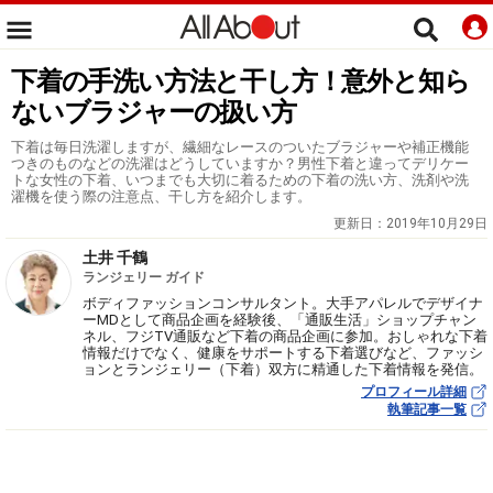
下着の手洗い方法と干し方！意外と知ら
ないブラジャーの扱い方
下着は毎日洗濯しますが、繊細なレースのついたブラジャーや補正機能
つきのものなどの洗濯はどうしていますか？男性下着と違ってデリケー
トな女性の下着、いつまでも大切に着るための下着の洗い方、洗剤や洗
濯機を使う際の注意点、干し方を紹介します。
更新日：
2019年10月29日
土井 千鶴
ランジェリー ガイド
ボディファッションコンサルタント。大手アパレルでデザイナ
ーMDとして商品企画を経験後、「通販生活」ショップチャン
ネル、フジTV通販など下着の商品企画に参加。おしゃれな下着
情報だけでなく、健康をサポートする下着選びなど、ファッシ
ョンとランジェリー（下着）双方に精通した下着情報を発信。
プロフィール詳細
執筆記事一覧