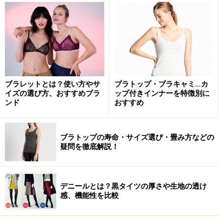
ています。ブラジャーを手洗いするのは面倒に思います
が、お風呂に入った時に、一緒に下着も手洗いすると、
簡単に洗えます。
洗濯をする前に、パッドを外し、洗濯表示を確認します。
ブラレットとは？使い方やサ
ブラトップ・ブラキャミ…カ
●洗濯の準備
イズの選び方、おすすめブラ
ップ付きインナーを特徴別に
ブラジャーを手洗いするとき、最初にカップ内のパッド
ンド
おすすめ
を取り外します。
ブラのホック部分についている洗濯表示を確認し、洗剤
ブラトップの寿命・サイズ選び・畳み方などの
を用意します。
疑問を徹底解説！
ブラジャーは、繊細なレース、アンダーバストのワイヤ
ー、サイドにボーンが使用してあるので、オシャレ着洗
い用の中性洗剤を使用します。
デニールとは？黒タイツの厚さや生地の透け
感、機能性を比較