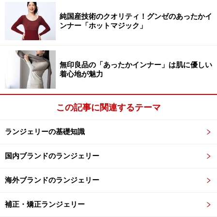
洗剤をとかして、泡立てます。
純国産技術のクオリティ！グンゼのあったかイ
●洗剤を溶かして、泡立てる
ンナー「ホットマジック」
30度くらいのぬるま湯に、適量の洗剤を入れて泡立てま
す。
無印良品の「あったかインナー」は肌に優しい
着心地が魅力
ゆっくり、丁寧に押し洗いします。
この記事に関連するテーマ
●ブラの手洗い1：押し洗い
ブラジャー全体を洗濯液につけて、ゆっくり押し洗いを
ランジェリーの基礎知識
します。
国内ブランドのランジェリー
カップの内側の細部を丁寧に洗います。
海外ブランドのランジェリー
●ブラの手洗い2：ブラの細部を洗う
補正・矯正ランジェリー
押し洗いの後、カップ内部のアンダーワイヤー部分やパ