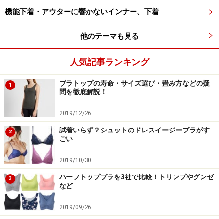
ッドを入れる部分、カップサイド部分を、丁寧に洗剤液
機能下着・アウターに響かないインナー、下着
の泡で、汚れを落とします。
他のテーマも見る
●ブラの手洗い3：再度押し洗い
最後に、数回押し洗いをし、カップを重ねて水を切りま
人気記事ランキング
す。
ブラトップの寿命・サイズ選び・畳み方などの疑
1
問を徹底解説！
ブラジャーのすすぎ方・脱水・干し方
2019/12/26
試着いらず？シュットのドレスイージーブラがす
2
ごい
ゆっくり押し洗いをして、洗剤をおとします。
2019/10/30
●すすぎ
ハーフトップブラを3社で比較！トリンプやグンゼ
3
など
水槽にぬるま湯を入れて、押し洗いを繰り返し、洗剤を
落とします。
2019/09/26
すすぎ洗いを数回繰り返して、カップを重ねて、軽く水