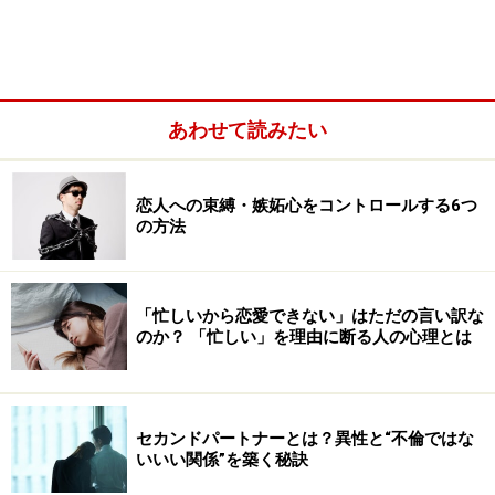
しょうか？
※記事内容は執筆時点のものです。最新の内容をご確認くださ
い。
あわせて読みたい
次のページへ
1
/
4
恋人への束縛・嫉妬心をコントロールする6つ
の方法
「忙しいから恋愛できない」はただの言い訳な
のか？ 「忙しい」を理由に断る人の心理とは
セカンドパートナーとは？異性と“不倫ではな
いいい関係”を築く秘訣