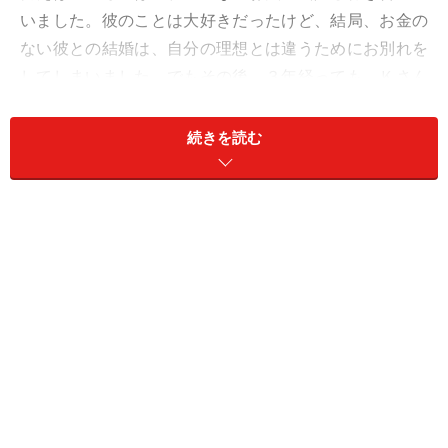
いました。彼のことは大好きだったけど、結局、お金の
ない彼との結婚は、自分の理想とは違うためにお別れを
してしまいました。でもその後、３年経っても、Ｋさん
は別れたことを後悔しています。
続きを読む
“理想の結婚”と“現実の結婚”との折り合いをつけるのに一
番大切なのは、“自分の心”だと思います。言い換える
と、
後悔しやすい行動というのは、結局は「自分の心に
反した行動をしたとき」とも言えるでしょう。
だからこ
そ、頭ではなく、心で感じることにもっと敏感になって
みましょう。
「自分の気持ちが分からない！」という人も少なくはあ
りません。でもそれは自分の本当の気持ちから逃げてい
る可能性も高いものです。まずは自分の心を整理させる
のが先決です。では、どうやって整理をすればいいので