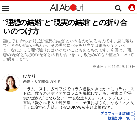
“理想の結婚”と“現実の結婚”との折り合
いのつけ方
誰にでもそれなりには“理想の結婚”というものがあるものです。恋に落ち
て付き合い始めた恋人が、その理想にバッチリ当てはまるか？という
と、なにかしら理想通りにはいかないこともあるものです。今回は、“理
想の結婚”と“現実の結婚”との折り合いをつけるための“心の整理”について
ご紹介します。
更新日：
2011年09月08日
ひかり
恋愛・人間関係 ガイド
コラムニスト。夕刊フジでコラム連載をきっかけにコラムニス
トに。数々のメディアでコラムを掲載している。著書に「“子
供おばさん”にならない、幸せな生き方」（ステップモア）、
書籍『愛される人の境界線 －「子供おばさん」から「大人女
子」に変わる方法』（KADOKAWA/中経出版)など。
プロフィール詳細
執筆記事一覧