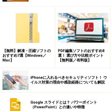
レジットカードの情報を取り込めるお金の動きに重
点を置いた製品
やさしく家計簿 v.3.0（エヌジェーケー）
～レシート
をOCRで読み取ってデータを自動入力
ブラウザやスマホだけで利用できる家計簿サービス
4選
【無料】解凍・圧縮ソフトの
PDF編集ソフトのおすすめ8
おすすめ7選【Windows／
選！ 選び方や比較ポイント
Mac】
【無料版／有料版】
家計簿ソフト選びのポイント
家計簿というと、エクセルで作っている方（あるいは、
iPhoneに入れるべきセキュリティソフト！ ウ
作ろうとした方）は多いでしょう。エクセルは非常に高
イルス対策の理由や感染経路についても解説
機能ですから、家計簿として利用することももちろんで
きます。ただし、それが長続きするかどうかは別問題で
す。毎日データを入力する家計簿では、とにかく入力が
Google スライドとは？ パワーポイント
簡単で、継続して利用できるかどうかがポイントです。
（PowerPoint）との違いや特徴