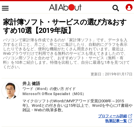
家計簿ソフト・サービスの選び方&おす
すめ10選【2019年版】
パソコンで家計簿を作成できるのが「家計簿ソフト」です。データを入
力すると日ごと、月ごと、年ごとに集計したり、自動的にグラフを表示
したりできるなど、便利な機能がたくさん用意されています。最近は、
Webブラウザだけで利用できる無料のサービスも増えてきましたので、
パソコン用ソフトと合わせて、おすすめソフト・サービス（無料・有
料）を10本ご紹介します。特徴を比較して、自分に最適な1本を見つけて
ください。
更新日：
2019年01月17日
井上 健語
ワード（Word）の使い方 ガイド
Microsoft Office Specialist（MOS）
マイクロソフトのWordのMVPアワード受賞(2008年～2015
年)。Wordとの付き合いは15年以上で、Wordを中心にIT書籍や
雑誌・Webの執筆多数。
プロフィール詳細
執筆記事一覧