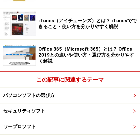
どんなに高機能でも、使われなかったら意味はありませ
ん。
iTunes（アイチューンズ）とは？ iTunesでで
きること・使い方を分かりやすく解説
また、入力したデータを日ごと、月ごと、年ごとで集計
したり、自動的にグラフに表示してくれる機能も大切で
す。とにかく入力すれば、あとはソフトが全部やってく
Office 365（Microsoft 365）とは？ Office
2019との違いや使い方・選び方を分かりやす
れるくらい親切なソフトがおすすめです。
く解説
中には、データを自動的に分析して、いろいろなアドバ
この記事に関連するテーマ
イスをしてくれるソフトもあります。たとえば、「標準
的な家庭と比べて食費が多いですよ！」なんてアドバイ
パソコンソフトの選び方
スしてくれたら、「今月は少し抑えようか」という気に
もなりますよね。
セキュリティソフト
ここでは、代表的な家計簿ソフトを5本ご紹介します。
ワープロソフト
体験版や無料で使えるフリーソフト版が用意されている