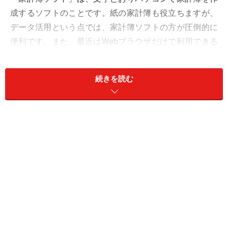
成するソフトのことです。紙の家計簿も役立ちますが、
データ活用という点では、家計簿ソフトの方が圧倒的に
便利です。また、最近はWebブラウザだけで利用できる
家計簿サービスも増えてきました。ここでは、選択のポ
イントと代表的な製品・サービスを紹介します。
続きを読む
＜目次＞
家計簿ソフト選びのポイント
てきぱき家計簿マム9（テクニカルソフト）
～カレ
ンダーとレシート入力画面を一新してさらに便利
に、使いやすく進化