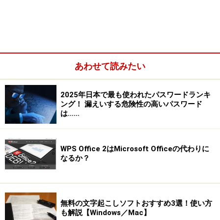
あわせて読みたい
主婦の友デジタル家計簿4（筆まめ）
～主婦の友社
2025年日本で最も使われたパスワードランキ
がおすすめする「袋分け式」を採用したシンプルな
ング！ 漏えいする危険性の高いパスワード
は……
家計簿ソフト
誰でも出来る家計簿5(アイアールティー)
～「誰でも
できる」ことをモーレツアピール！ はじめての人に
WPS Office 2はMicrosoft Officeの代わりに
なるか？
おすすめ
Superうきうき家計簿Ver.5(イーズ)
～無料のフリー
ソフト版から試してみては？
無料の文字起こしソフトおすすめ3選！使い方
マスターマネー家計版6（プラト）
～銀行預金やク
も解説【Windows／Mac】