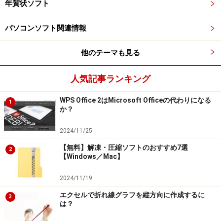
年賀状ソフト
製品もありますので、購入前には必ず試してみてくださ
い。
パソコンソフト関連情報
また、最近はWebブラウザだけで利用できたり、スマー
他のテーマも見る
トフォンと連携できるサービスも増えてきました。こう
したサービスは無料で利用できるものが多く、パソコン
人気記事ランキング
にインストールする必要もないので、とても手軽に始め
WPS Office 2はMicrosoft Officeの代わりになる
られます。「これから始めてみよう」という方は、ぜひ
1
か？
試してみてください。
2024/11/25
【無料】解凍・圧縮ソフトのおすすめ7選
2
てきぱき家計簿マム9（テクニカルソフト）
【Windows／Mac】
～カレンダーとレシート入力画面を一新し
2024/11/19
てさらに便利に、使いやすく進化
エクセルで折れ線グラフを縦方向に作成するに
3
「てきぱき家計簿マム9」は、最初の製品が1994年にリ
は？
リースされた歴史のあるソフトです。バージョンアップ