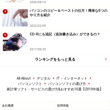
2006/08/10
のたびに機能を追加・改良しているのも安心できます。
パソコンのコピー＆ペーストの仕方！簡単な5つの
4
やり方を紹介
たとえば、おサイフケータイやnanaco、WAON、Edyカ
ード、PASMOなどの電子マネー利用履歴を自動的に読み
2022/02/09
取ったり（市販の専用リーダーが必要）、電気、ガス、
CD-Rにも追記（追加書き込み）ができるの？
5
水道などの使用量をタブ分けして管理し、それぞれのグ
ラフを作成できる機能など、時代に合わせた機能が搭載
2017/08/30
されています。画面デザインもアイコンが多用されて楽
ランキングをもっと見る
しい雰囲気です。
>
>
>
All About
デジタル
IT・インターネット
>
>
パソコンソフト
パソコンソフトの選び方
家計簿ソフト・サービスの選び方&おすすめ10選【2019年版】
てきぱき家計簿マム9。まずは体験版で試してみることをお
すすめします
会社概要
採用情報