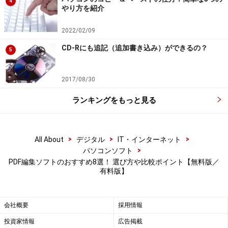
4
やり方を紹介
Cube PDFの特徴は、機能ごとにさまざまな無料ソフトが
用意されていることです。PDFをページごとに分割した
2022/02/09
り、複数のPDFファイルを1つにまとめたりする「Cube
CD-Rにも追記（追加書き込み）ができるの？
5
PDF Page」、PDFファイルから画像だけを抜き出す
「Cube PDF ImagePicker」など、複数のソフトを使い分
2017/08/30
けることで、さまざまな処理ができます。どれも無料な
ランキングをもっと見る
ので、無料でいろいろ試したい方にはおすすめです。
>
>
>
All About
デジタル
IT・インターネット
Cube PDFのホームページ
>
パソコンソフト
▼
Cube PDFのホームページ
PDF編集ソフトのおすすめ8選！ 選び方や比較ポイント【無料版／
有料版】
会社概要
採用情報
投資家情報
広告掲載