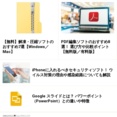
くりされた方がいるかもしれませんが、最新のOfficeソ
フトのうち、ワード/エクセル/パワーポイントには、
PDFファイルを作る機能が標準で用意されています。し
たがって、OfficeファイルからPDFファイルを作るな
ら、わざわざ新しいソフトを購入する必要はありません
（そのため、無料ソフトに含めました。Officeそのもの
【無料】解凍・圧縮ソフトの
PDF編集ソフトのおすすめ8
は無料ではないので念のため）。
おすすめ7選【Windows／
選！ 選び方や比較ポイント
Mac】
【無料版／有料版】
PDFファイルを作るには、ファイルを保存するとき、フ
ァイルの種類で「PDF」を選ぶだけです。また、ワード
iPhoneに入れるべきセキュリティソフト！ ウ
では、PDFファイルを読み込むこともできます。この場
イルス対策の理由や感染経路についても解説
合は、PDFファイルがワードの形式に変換されて読み込
まれます。
Google スライドとは？ パワーポイント
（PowerPoint）との違いや特徴
保存するときにファイル形式で「PDF」を選択すれば、
OfficeファイルをPDFファイルとして保存できます。