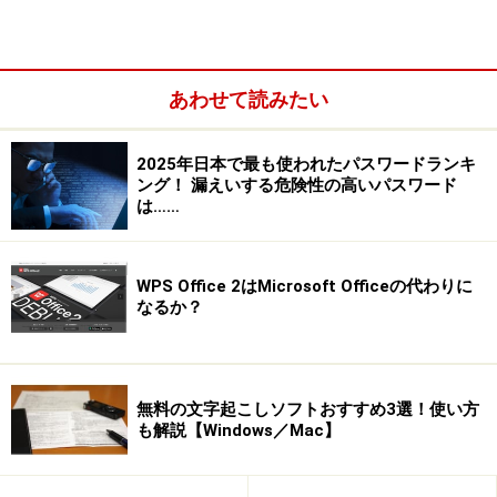
あわせて読みたい
2025年日本で最も使われたパスワードランキ
ング！ 漏えいする危険性の高いパスワード
は……
ただし、PDFの文字そのものを編集したり、入力用のフ
WPS Office 2はMicrosoft Officeの代わりに
ォームを持つPDFファイルを作ったりする場合は、有料
なるか？
ソフトが必要になります。また、しっかりとしたサポー
トが必要な場合も、有料ソフトの方が安心でしょう。
無料の文字起こしソフトおすすめ3選！使い方
1. Microsoft Office（無料）
も解説【Windows／Mac】
いきなりマイクロソフト社のOfficeを取り上げて、びっ