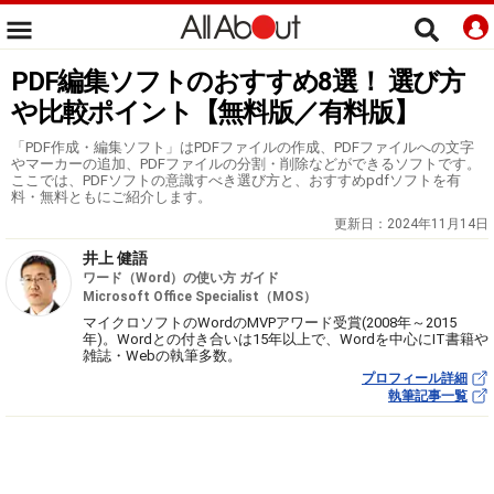
PDF編集ソフトのおすすめ8選！ 選び方
や比較ポイント【無料版／有料版】
「PDF作成・編集ソフト」はPDFファイルの作成、PDFファイルへの文字
やマーカーの追加、PDFファイルの分割・削除などができるソフトです。
ここでは、PDFソフトの意識すべき選び方と、おすすめpdfソフトを有
料・無料ともにご紹介します。
更新日：
2024年11月14日
井上 健語
ワード（Word）の使い方 ガイド
Microsoft Office Specialist（MOS）
マイクロソフトのWordのMVPアワード受賞(2008年～2015
年)。Wordとの付き合いは15年以上で、Wordを中心にIT書籍や
雑誌・Webの執筆多数。
プロフィール詳細
執筆記事一覧