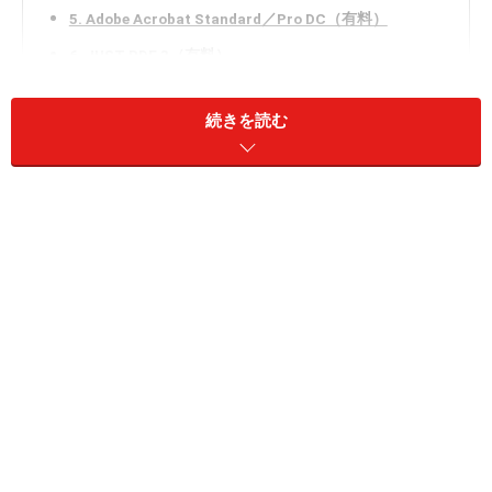
5. Adobe Acrobat Standard／Pro DC（有料）
6. JUST PDF 3（有料）
7. いきなりPDF（有料）
続きを読む
8. 瞬間PDF統合版 10（有料）
PDF作成・編集ソフトの選び方のポイント
いまやPDFファイルは、さまざまなところで使用されて
います。PDFファイルの作成も年々簡単になり、現在で
は無料ソフトだけでも多くのことが可能になっていま
す。