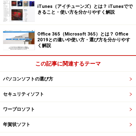
iTunes（アイチューンズ）とは？ iTunesでで
きること・使い方を分かりやすく解説
保存するときにファイル形式で「PDF」を選択すれば、
OfficeファイルをPDFファイルとして保存できます
Office 365（Microsoft 365）とは？ Office
2019との違いや使い方・選び方を分かりやす
く解説
2. Adobe Acrobat Reader DC（無料）
この記事に関連するテーマ
本家のアドビシステムズ社から無料で提供されるのが、
パソコンソフトの選び方
Adobe Acrobat Reader DCです。基本的にはPDFファイ
ルを表示するソフトですが、コメントやマーカーを追加
セキュリティソフト
することも可能です。
ワープロソフト
本家のソフトだけに、安心して利用できるのもメリット
です。PDFファイルを扱うなら、まずは入れておきたい
年賀状ソフト
ソフトといえます。