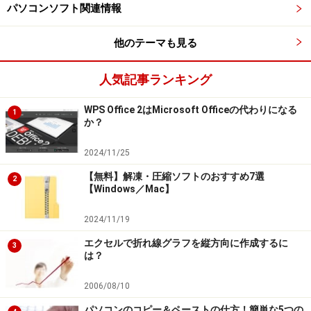
パソコンソフト関連情報
ただし、PDFファイルを作る機能はありません。また、
他のテーマも見る
PDFファイルの文字や画像を直接書き換える機能も用意
されていないので、これらの機能が必要な場合は、他の
人気記事ランキング
無料/有料ソフトが必要になります。
WPS Office 2はMicrosoft Officeの代わりになる
1
か？
Adobe Acrobat Reader DCのホームページ
2024/11/25
▼
Adobe Acrobat Reader DCのホームページ
【無料】解凍・圧縮ソフトのおすすめ7選
2
【Windows／Mac】
3. Cube PDF（無料）
2024/11/19
Cube PDF（キューブ ピーディーエフ）は、定評のある
エクセルで折れ線グラフを縦方向に作成するに
3
無料のPDFファイル作成ソフトです。印刷と同じ手順で
は？
PDFファイルを作成できるので、あらゆるデータをPDF
2006/08/10
ファイルに変換することができます。
パソコンのコピー＆ペーストの仕方！簡単な5つの