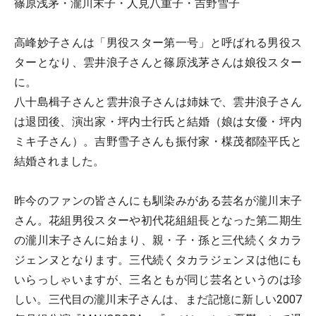
篠原浅茅・瀧川末子・人見八重子・吉野雪子
高峰妙子さんは「男役スター第一号」と呼ばれる男役ス
ターとなり、雲井浪子さんと篠原浅茅さんは娘役スター
に。
八十島楫子さんと雲井浪子さんは姉妹で、雲井浪子さん
は退団後、演出家・坪内士行氏と結婚（娘は女優・坪内
ミキ子さん）。吉野雪子さんも振付家・楳茂都陸平氏と
結婚されました。
昨今のファンの皆さんにも馴染みがある芸名が瀧川末子
さん。花組男役スターや初代花組組長となった第二期生
の瀧川末子さんに始まり、親・子・孫と三代続くタカラ
ジェンヌとなります。三代続くタカラジェンヌは他にも
いらっしゃいますが、三名ともが同じ芸名というのは珍
しい。三代目の瀧川末子さんは、まだ記憶に新しい2007