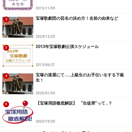
2015/11/09
宝塚歌劇団の芸名の決め方！名前の由来など
2
2024/12/25
2013年宝塚歌劇公演スケジュール
3
2013/06/27
宝塚の楽屋にて……上級生のお手伝いをする下級
4
生！
2025/01/03
【宝塚用語徹底解説】 “生徒席”って…？
5
2003/10/20