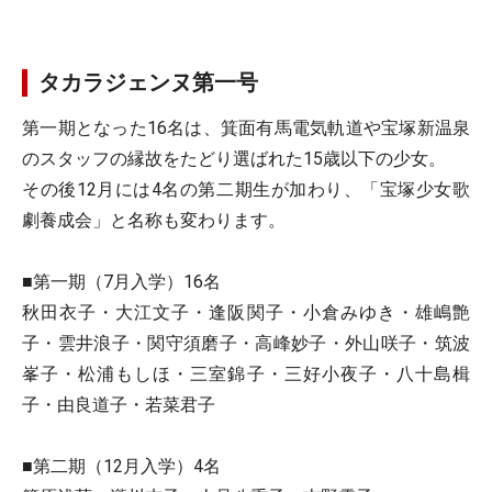
タカラジェンヌ第一号
第一期となった16名は、箕面有馬電気軌道や宝塚新温泉
のスタッフの縁故をたどり選ばれた15歳以下の少女。
その後12月には4名の第二期生が加わり、「宝塚少女歌
劇養成会」と名称も変わります。
■第一期（7月入学）16名
秋田衣子・大江文子・逢阪関子・小倉みゆき・雄嶋艶
子・雲井浪子・関守須磨子・高峰妙子・外山咲子・筑波
峯子・松浦もしほ・三室錦子・三好小夜子・八十島楫
子・由良道子・若菜君子
■第二期（12月入学）4名