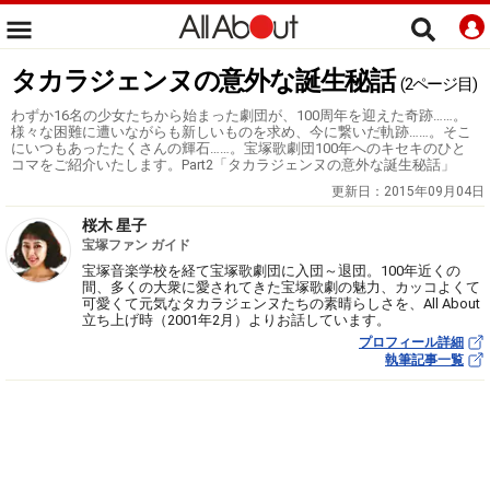
タカラジェンヌの意外な誕生秘話
(2ページ目)
わずか16名の少女たちから始まった劇団が、100周年を迎えた奇跡……。
様々な困難に遭いながらも新しいものを求め、今に繋いだ軌跡……。そこ
にいつもあったたくさんの輝石……。宝塚歌劇団100年へのキセキのひと
コマをご紹介いたします。Part2「タカラジェンヌの意外な誕生秘話」
更新日：
2015年09月04日
桜木 星子
宝塚ファン ガイド
宝塚音楽学校を経て宝塚歌劇団に入団～退団。100年近くの
間、多くの大衆に愛されてきた宝塚歌劇の魅力、カッコよくて
可愛くて元気なタカラジェンヌたちの素晴らしさを、All About
立ち上げ時（2001年2月）よりお話しています。
プロフィール詳細
執筆記事一覧