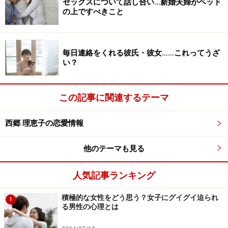
セックスについて話し合い…新婚夫婦がベッド
の上ですべきこと
一昔前はデートのお誘いから、告白まで、恋愛をリード
するのは男性というのが、「恋愛の常識」でした。女性
向けの恋愛指南書では、「彼の方から、告白させるよう
毎日連絡をくれる彼氏・彼女……これってうざ
に仕向けましょう」というように、あくまで男性主導を
い？
維持するような提案がなされていました。
この記事に関連するテーマ
しかし、今の時代、その恋愛アドバイスは効果的とは言
えません。
西郷 理恵子の恋愛情報
未だに「恋愛は、男性がリードするもの」と信じて、女
他のテーマも見る
性が、男性からのアプローチを待っているとすれば、ど
人気記事ランキング
んな魅力的な女性、美しい女性美であっても、本命を獲
得できる可能性はごく僅か。待っているだけでは、恋愛
積極的な女性をどう思う？女子にグイグイ迫られ
1
対象ではない相手からアタックされることはあっても、
る男性の心理とは
自分の好きな人から告白されるとは限りません。