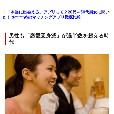
・
「本当に出会える」アプリって？20代～50代男女に聞い
た！ おすすめのマッチングアプリ徹底比較
男性も「恋愛受身派」が過半数を超える時
代