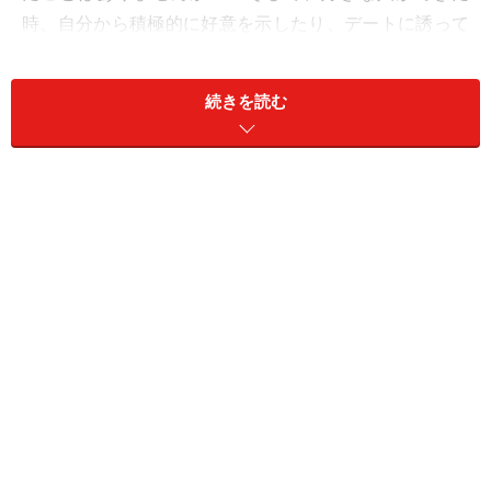
時、自分から積極的に好意を示したり、デートに誘って
いますか？
続きを読む
電通総研が全国の23～49歳の独身男女に発表した調査
（2010年11月リリース）によると、恋愛に関して「相手
からのアプローチを待つ方だ」と回答したのは、男性
64％、女性 73.3％でした。
●恋愛に対する意識：独身女子の７割以上が、恋
愛は“待ち受け”状態。