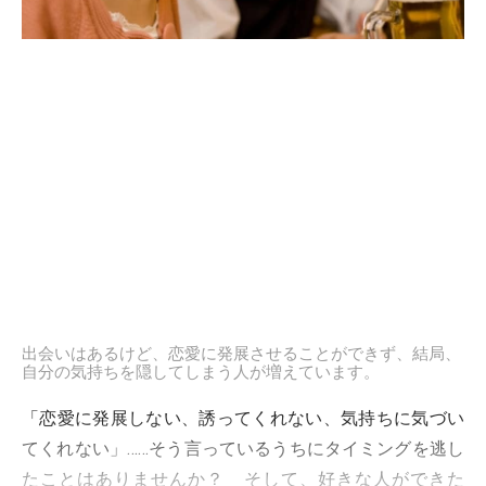
出会いはあるけど、恋愛に発展させることができず、結局、
自分の気持ちを隠してしまう人が増えています。
「恋愛に発展しない、誘ってくれない、気持ちに気づい
てくれない」……そう言っているうちにタイミングを逃し
たことはありませんか？ そして、好きな人ができた