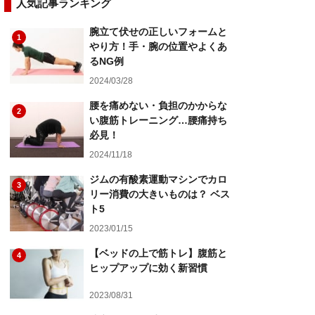
人気記事ランキング
腕立て伏せの正しいフォームと
1
やり方！手・腕の位置やよくあ
るNG例
2024/03/28
腰を痛めない・負担のかからな
2
い腹筋トレーニング…腰痛持ち
必見！
2024/11/18
ジムの有酸素運動マシンでカロ
3
リー消費の大きいものは？ ベス
ト5
2023/01/15
【ベッドの上で筋トレ】腹筋と
4
ヒップアップに効く新習慣
2023/08/31