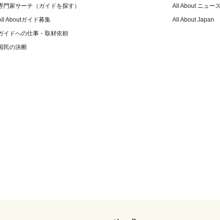
専門家サーチ（ガイドを探す）
All About ニュー
All Aboutガイド募集
All About Japan
ガイドへの仕事・取材依頼
国民の決断