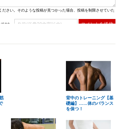
筋
背中のトレーニング【基
で
礎編】……体のバランス
を保つ！