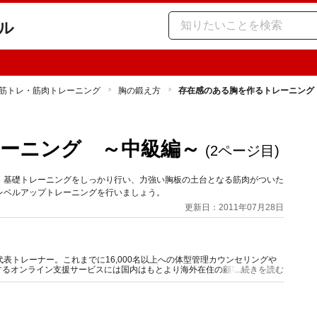
ル
筋トレ・筋肉トレーニング
胸の鍛え方
存在感のある胸を作るトレーニング
ーニング ～中級編～
(2ページ目)
。基礎トレーニングをしっかり行い、力強い胸板の土台となる筋肉がついた
レベルアップトレーニングを行いましょう。
更新日：2011年07月28日
ジム代表トレーナー。これまでに16,000名以上への体型管理カウンセリングや
するオンライン支援サービスには国内はもとより海外在住の顧客も多数。そ
...続きを読む
ィアの監修・モデル等幅広く活動中。