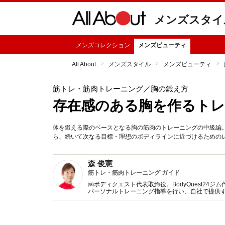
メンズスタイ
メンズコレクション
メンズビューティ
All About
メンズスタイル
メンズビューティ
筋トレ・筋肉トレーニング
／胸の鍛え方
存在感のある胸を作るトレ
体を鍛える際のベースとなる胸の筋肉のトレーニングの中級編
ら、続いて次なる目標・理想のボディラインに近づけるための
森 俊憲
筋トレ・筋肉トレーニング ガイド
㈱ボディクエスト代表取締役。BodyQuest24
パーソナルトレーニング指導を行い、自社で提供
の他、企業向けの健康指導や講演、また各種メデ