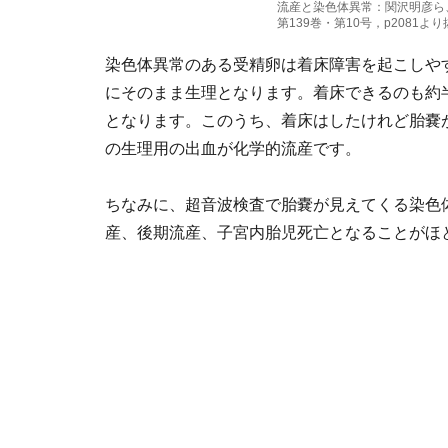
流産と染色体異常：関沢明彦
第139巻・第10号，p2081より
染色体異常のある受精卵は着床障害を起こしやす
にそのまま生理となります。着床できるのも約半
となります。このうち、着床はしたけれど胎嚢
の生理用の出血が化学的流産です。
ちなみに、超音波検査で胎嚢が見えてくる染色
産、後期流産、子宮内胎児死亡となることがほと