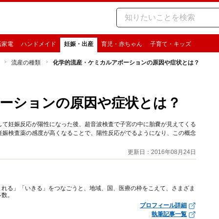
活家電
ハンドメイド
妊娠・出産
育児・赤ちゃん
子育て・キッズ
流産の種類
化学的流産・ケミカルアボーションの原因や症状とは？
ーションの原因や症状とは？
して妊娠反応が陽性になった後、超音波検査で子宮の中に胎嚢が見えてくる
妊娠検査薬の感度が高くなることで、陽性反応がでるようになり、この概念
更新日：2016年08月24日
まれる」「いきる」をつなごうと、地域、国、医療の枠をこえて、さまざま
多数。
プロフィール詳細
執筆記事一覧