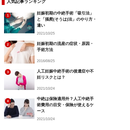
人気記事ランキング
妊娠初期の中絶手術「吸引法」
1
と「掻爬(そうは)法」のやり方・
違い
2021/10/25
妊娠初期の流産の症状・原因・
2
手術方法
2016/08/25
人工妊娠中絶手術の後遺症や不
3
妊リスクとは？
2021/10/24
中絶は保険適用外？人工中絶手
4
術費用の目安・保険が使えるケ
ース
2021/10/24