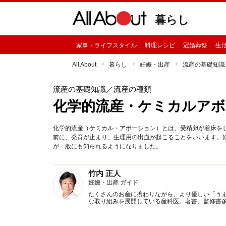
暮らし
家事・ライフスタイル
料理レシピ
冠婚葬祭
生
All About
暮らし
妊娠・出産
流産の基礎知識
流産の基礎知識
／流産の種類
化学的流産・ケミカルアボ
化学的流産（ケミカル・アボーション）とは、受精卵が着床を
前に、発育が止まり、生理用の出血が起こることをいいます。
が一般にも知られるようになりました。
竹内 正人
妊娠・出産 ガイド
たくさんのお産に携わりながら、より優しい「う
な取り組みを展開している産科医。著書、監修書