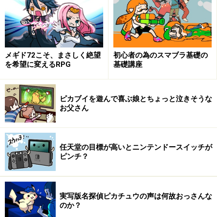
メギド72こそ、まさしく絶望
初心者の為のスマブラ基礎の
を希望に変えるRPG
基礎講座
ゲームが好きな人達というのは、ボタンを通して、本当に剣
を振ったり、魔法を唱えたり、そういうイメージを持つこと
ができるんです。
ピカブイを遊んで喜ぶ娘とちょっと泣きそうな
お父さん
そもそも、ゲームというのは突き詰めて考えれば、親指
や人差し指でボタンをポチポチと押すだけの遊びです。
ゲームを遊ばない人がその様子を見て、何時間もただ座
任天堂の目標が高いとニンテンドースイッチが
ってポチポチやっているのが面白いなんて意味が分から
ピンチ？
ないと言ったとしても、それは当然のことかもしれませ
ん。
実写版名探偵ピカチュウの声は何故おっさんな
のか？
しかし、ゲームユーザーの頭の中では、そのただボタン