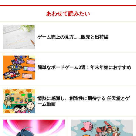
があります。誤解のないように、Wiiのゲームは面白く無
いとか、ゲーマーは楽しめないとか、そういう話ではあ
あわせて読みたい
りません。しかし、Wiiリモコンを使うことで分かりやす
くすることと引き換えに、何かが欠けることもあったよ
ゲーム売上の見方……販売と出荷編
うに思います。少し、丁寧にお話していきましょう。
ボタンは、重たくなったり、軽くなったり
簡単なボードゲーム3選！年末年始におすすめ
する
情熱に感謝し、創造性に期待する 任天堂とゲ
ーム動画