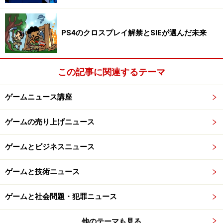
を押すだけの行為が、驚くべき広がりを持っているので
す。コントローラーについた小さなボタンは、プレイヤ
ーキャラクターが巨大なハンマーを振り回す時にはグン
PS4のクロスプレイ解禁とSIEが選んだ未来
と重くなり、小刀で連続攻撃をしかけるならばスッと軽
くなります。本当に重たくなったり軽くなったりするわ
この記事に関連するテーマ
けはありませんが、しかし感覚的には確かに、重さが変
わります。バズーカを撃てば反動を感じ、柔らかいもの
ゲームニュース講座
を殴れば手応えはなく、異議ありと叫べばボタンを押し
ているだけなのに右手の人差指で相手をビシィッと指差
ゲームの売り上げニュース
しているかのような気持ちにすらさせます。よくできた
ゲームというものは、お話が面白いとか、システムが凝
ゲームとビジネスニュース
っているとかいうだけではなく、ボタンを押した時に画
面や音でどんな反応を表現するかによって、プレイヤー
ゲームと技術ニュース
の想像力を刺激して、ゲームの世界にひきこんでくれる
ゲームと社会問題・犯罪ニュース
ものです。
他のテーマも見る