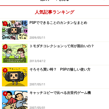
ただしこれには問題もありまして、このゲームの世界に
引き込まれる感覚が分かる人にはいいんですが、ゲーム
人気記事ランキング
を体験していない人には、その姿になんの魅力も感じな
いということなんです。ただ、ボタンをポチポチ押して
PSPでできることのカンタンなまとめ
1
いるだけです。
ここに、ゲームユーザーとそうでない人
の断絶があり、その間を埋めるべく誕生したのがWiiでし
2009/05/11
た。
トモダチコレクションって何が面白いの？
2
※記事内容は執筆時点のものです。最新の内容をご確認くださ
い。
2013/04/12
そろそろ買い時？ PSPの愉しい使い方
3
次のページへ
1
/
3
2007/05/11
キャッチコピーで比べる次世代ゲーム機
4
2007/05/01