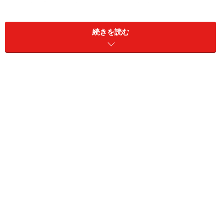
ーの頭の中ではそうではないかもしれません。
続きを読む
例えて言えば、文字で読んでいた時は想像の世界で果て
しなく膨らんでいたイマジネーションが、映像にしたら
逆にしぼんでしまったような、そんな印象を覚えること