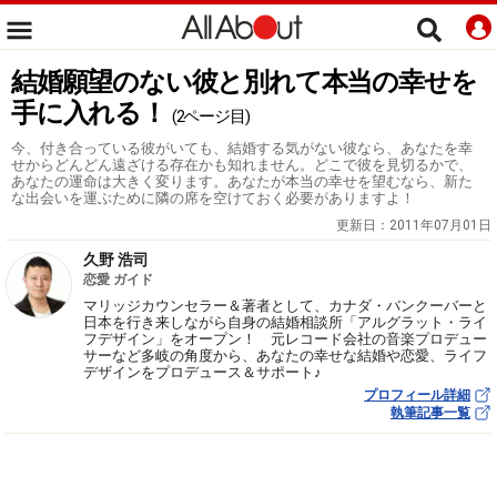
結婚願望のない彼と別れて本当の幸せを
手に入れる！
(2ページ目)
今、付き合っている彼がいても、結婚する気がない彼なら、あなたを幸
せからどんどん遠ざける存在かも知れません。どこで彼を見切るかで、
あなたの運命は大きく変ります。あなたが本当の幸せを望むなら、新た
な出会いを運ぶために隣の席を空けておく必要がありますよ！
更新日：
2011年07月01日
久野 浩司
恋愛 ガイド
マリッジカウンセラー＆著者として、カナダ・バンクーバーと
日本を行き来しながら自身の結婚相談所「アルグラット・ライ
フデザイン」をオープン！ 元レコード会社の音楽プロデュー
サーなど多岐の角度から、あなたの幸せな結婚や恋愛、ライフ
デザインをプロデュース＆サポート♪
プロフィール詳細
執筆記事一覧