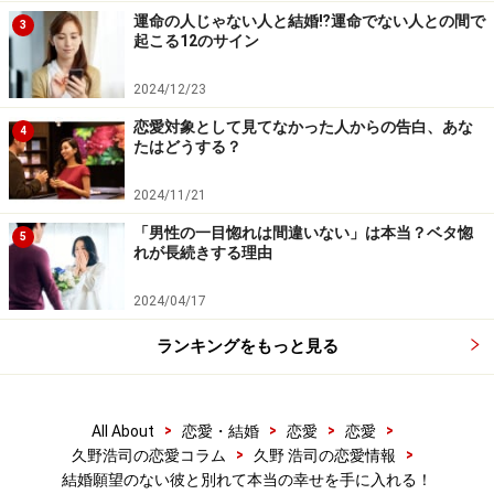
運命の人じゃない人と結婚⁉運命でない人との間で
3
起こる12のサイン
2024/12/23
恋愛対象として見てなかった人からの告白、あな
4
たはどうする？
2024/11/21
「男性の一目惚れは間違いない」は本当？ベタ惚
5
れが長続きする理由
2024/04/17
ランキングをもっと見る
>
>
>
>
All About
恋愛・結婚
恋愛
恋愛
>
>
久野浩司の恋愛コラム
久野 浩司の恋愛情報
結婚願望のない彼と別れて本当の幸せを手に入れる！