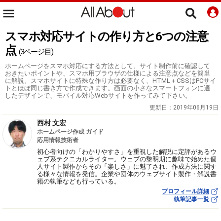
スマホ対応サイトの作り方と6つの注意
点
(3ページ目)
ホームページをスマホ対応にする方法として、サイト制作前に確認して
おきたいポイントや、スマホ用ブラウザの仕様による注意点などを簡単
に解説。スマホサイトに特殊な作り方は必要なく、HTML＋CSSはPCサイ
トとほぼ同じ書き方で作成できます。画面の小さなスマートフォンに適
したデザインで、モバイル対応Webサイトを作ってみて下さい。
更新日：
2019年06月19日
西村 文宏
ホームページ作成 ガイド
応用情報技術者
初心者向けの「わかりやすさ」を重視した解説に定評があるウ
ェブ系テクニカルライター。ウェブの黎明期に趣味で始めた個
人サイト製作からその「楽しさ」に魅了され、作成方法に関す
る様々な情報を発信。企業や団体のウェブサイト製作・解説書
籍の執筆なども行っている。
プロフィール詳細
執筆記事一覧