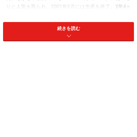
りと人気を取られ、2001年3月には生産を終了。
2年4ヶ
月
という、儚い運命で幕を閉じたハードでした。
続きを読む
今振り返れば、非常に進歩的、挑戦的、前のめりなハー
ドで、広く一般的には受け入れられたとは言い難いもの
の、一部のコアユーザーからはとても愛されていまし
た。その、ドリームキャストの生産が終了してから、10
年が経ちます。もしかすると、ドリームキャストなんて
よく知らない、というゲームユーザーもそろそろ増えて
くる頃かもしれません。