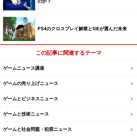
のか？
しかし、あの時の高揚感は忘れられません。ガイドは当
時大学生でした。友達と、オンライン対応ソフトのファ
ンタシースターオンライン（以下PSO）をみんなで遊ぼ
うと、夜中の時間に約束して、ゲームを始めるわけで
PS4のクロスプレイ解禁とSIEが選んだ未来
す。今みたいな便利なソーシャル機能もついていないの
で、携帯電話……ではなく当時持っていたPHSで連絡を取
この記事に関連するテーマ
りながら待ち合わせの場所を決めて、集まります。
ゲームニュース講座
ゲームの世界で初めて友達と会えた時の喜び。みんなで
冒険に出かけ、ゲーム内通貨であるメセタの分け前で揉
ゲームの売り上げニュース
めて、ドラゴンに圧倒され、気がつけば明け方です。友
達と一度遊んだら、次は同じゲームをしている知らない
ゲームとビジネスニュース
人とも遊んでみようと考えます。初めて声をかける時の
ドキドキ感。嘘でも大げさでもなく、キーボードを叩く
ゲームと技術ニュース
指が震えます。それはもう、面白いなんて感情ではあり
ゲームと社会問題・犯罪ニュース
ませんでした、トキメキとでも表現すべき高まりを感じ