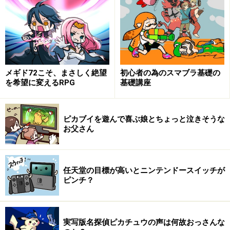
ドリームキャスト最大の特徴は、オンラインに接続する
為のモデムが標準装備されていたということでした。今
でこそ、携帯ゲーム機ですらオンラインに接続できるの
は当たり前ですが、当時はコンシューマーゲームユーザ
メギド72こそ、まさしく絶望
初心者の為のスマブラ基礎の
ーのほとんどがオンラインゲーム未体験という時代でし
を希望に変えるRPG
基礎講座
た。
もちろん家庭に光回線なんてありません。それどころ
ピカブイを遊んで喜ぶ娘とちょっと泣きそうな
お父さん
か、ADSLもないんです。オンラインに接続すると、1分
いくらで回線使用料がかかって、普通に遊ぶと大変な金
額を請求されてしまいます。なので、深夜11時から翌朝
任天堂の目標が高いとニンテンドースイッチが
8時までの間だけが定額制になるテレホーダイというサ
ピンチ？
ービスに加入して、みんな夜中にインターネットをして
いました。
実写版名探偵ピカチュウの声は何故おっさんな