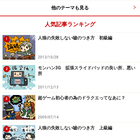
ていました。ゲームってすごい、新しい時代がきた、そ
他のテーマも見る
う思いました。
人気記事ランキング
次は、ドリームキャストといったら忘れることができな
い、
ビジュアルメモリや、数々の名作タイトル
について
人狼の失敗しない嘘のつき方 初級編
1
お話したいと思います。
2013/10/28
※記事内容は執筆時点のものです。最新の内容をご確認くださ
い。
モンハン3G 拡張スライドパッドの良い所、悪い
2
所
次のページへ
1
/
3
2011/12/13
超ゲーム初心者の為のドラクエってなあに？
3
2009/07/14
人狼の失敗しない嘘のつき方 上級編
4