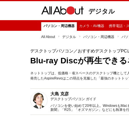
デジタル
パソコン・周辺機器
カメラ・AV機器
携帯電話・
All About
デジタル
パソコン・周辺機器
パソ
デスクトップパソコン
／おすすめデスクトップPC
Blu-ray Discが再生
ネットトップは、低価格・省スペースのデスクトップ機として
発売したAspireRevoはこの弱点を克服した「最強のネットト
大島 克彦
デスクトップパソコン ガイド
パソコンを使い始めて20年以上。WindowsもM
新聞」「R25」「オズマガジン」などにも執筆を