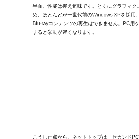
半面、性能は抑え気味です。とくにグラフィクス性能
め、ほとんどが一世代前のWindows XPを
Blu-rayコンテンツの再生はできません。P
すると挙動が遅くなります。
こうした点から、ネットトップは「セカンドP