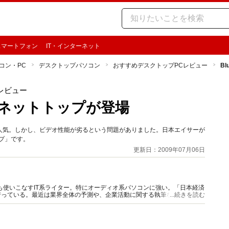
スマートフォン
IT・インターネット
コン・PC
デスクトップパソコン
おすすめデスクトップPCレビュー
B
レビュー
できるネットトップが登場
人気。しかし、ビデオ性能が劣るという問題がありました。日本エイサーが
ップ」です。
更新日：2009年07月06日
acも使いこなすIT系ライター。特にオーディオ系パソコンに強い。「日本経済
行っている。最近は業界全体の予測や、企業活動に関する執筆なども行う。
...続きを読む