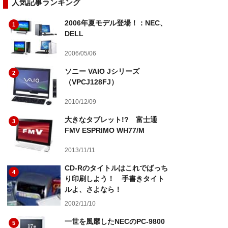
人気記事ランキング
2006年夏モデル登場！：NEC、
1
DELL
2006/05/06
ソニー VAIO Jシリーズ
2
（VPCJ128FJ）
2010/12/09
大きなタブレット!? 富士通
3
FMV ESPRIMO WH77/M
2013/11/11
CD-Rのタイトルはこれでばっち
4
り印刷しよう！ 手書きタイト
ルよ、さよなら！
2002/11/10
一世を風靡したNECのPC-9800
5