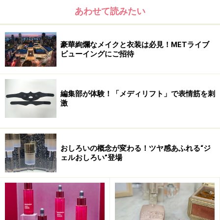
あわせて読みたい
■お問い合わせ先
CHANEL AOYAMA URL：
http://www.chanel-
豪華絢爛なメイクと衣装は必見！METライブ
aoyama.com/
ビューイングにご招待
シャネル カスタマー・ケア・センター 0120-525-519
※記事内容は執筆時点のものです。最新の内容をご確認くださ
い。
編集部が体験！「メディリフト」で表情筋を刺
※個人の体質、また、誤った方法による実践に起因して肌荒れや
激
不調を引き起こす場合があります。実践の際には、必ず自身の体
質及び健康状態を十分に考慮し、正しい方法で行ってください。
また、全ての方への有効性を保証するものではありません。
おしろいの概念が変わる！ツヤ感あふれる“ジ
ェルおしろい”登場