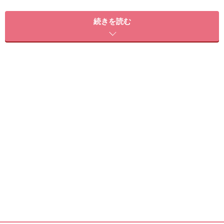
2010年4月に世界的に発売がスタートする「チャンス オ
ー タンドゥル」ですが、それに先駆けて、CHANEL
続きを読む
AOYAMAでは2010年2月19日（金）より先行発売を開
始。（その他国内店舗での全国発売は4月30日（金）よ
り開始）
繊細な優しさ溢れる「チャンス オー タンドゥル」の香り
を、誰よりも早く身に纏ってみてはいかが？
■商品ラインアップ
チャンス オー タンドゥル オードゥトワレット
（ヴァポリザター）
・50ml 8,400円（税込）
・100ml 13,650円（税込）
■発売日
2010年2月19日（金）CHANEL AOYAMAにて先行発売
2010年4月30日（金）全国発売