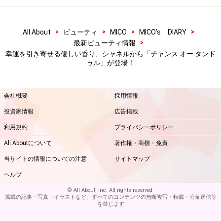
>
>
>
>
All About
ビューティ
MICO
MICO’s DIARY
>
最新ビューティ情報
幸運を引き寄せる優しい香り、シャネルから「チャンス オー タンド
ゥル」が登場！
会社概要
採用情報
投資家情報
広告掲載
利用規約
プライバシーポリシー
All Aboutについて
著作権・商標・免責
当サイトの情報についての注意
サイトマップ
ヘルプ
© All About, Inc. All rights reserved.
掲載の記事・写真・イラストなど、すべてのコンテンツの無断複写・転載・公衆送信等
を禁じます