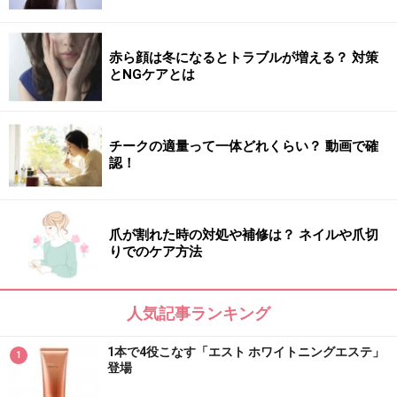
赤ら顔は冬になるとトラブルが増える？ 対策
とNGケアとは
チークの適量って一体どれくらい？ 動画で確
認！
爪が割れた時の対処や補修は？ ネイルや爪切
りでのケア方法
人気記事ランキング
1本で4役こなす「エスト ホワイトニングエステ」
1
登場