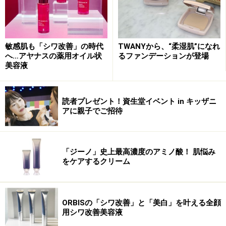
敏感肌も「シワ改善」の時代
TWANYから、“柔湿肌”になれ
へ…アヤナスの薬用オイル状
るファンデーションが登場
美容液
読者プレゼント！資生堂イベント in キッザニ
アに親子でご招待
「ジーノ」史上最高濃度のアミノ酸！ 肌悩み
をケアするクリーム
ORBISの「シワ改善」と「美白」を叶える全顔
用シワ改善美容液