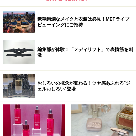
い。
※個人の体質、また、誤った方法による実践に起因して肌荒れや
不調を引き起こす場合があります。実践の際には、必ず自身の体
豪華絢爛なメイクと衣装は必見！METライブ
質及び健康状態を十分に考慮し、正しい方法で行ってください。
ビューイングにご招待
また、全ての方への有効性を保証するものではありません。
編集部が体験！「メディリフト」で表情筋を刺
激
おしろいの概念が変わる！ツヤ感あふれる“ジ
ェルおしろい”登場