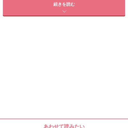
から、肌タイプ・肌色・仕上がりの好みに合わせて製品
続きを読む
をセレクトする「ファンデーション診断」や、メイクア
ップやスキンケアの使い方を動画で紹介してくれる「ビ
ューティ アドバイス」などの興味深いコンテンツも。
より便利で魅力的になったクリニークのホームページと
共に、モバイルサイトもリニューアル。さっそくアクセ
スして、健康で美しい肌を手に入れてみては？
■お問い合わせ先
クリニーク ラボラトリーズ
東京都千代田区永田町2-11-1 山王パークタワー24F
TEL：03-5251-3541
PC:
http://www.clinique.co.jp
Mobile: http://clinique.jp （2010年1月初旬スタート予
定）
あわせて読みたい
※記事内容は執筆時点のものです。最新の内容をご確認くださ