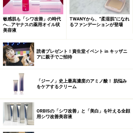
敏感肌も「シワ改善」の時代
TWANYから、“柔湿肌”になれ
へ…アヤナスの薬用オイル状
るファンデーションが登場
美容液
読者プレゼント！資生堂イベント in キッザニ
アに親子でご招待
「ジーノ」史上最高濃度のアミノ酸！ 肌悩み
をケアするクリーム
ORBISの「シワ改善」と「美白」を叶える全顔
用シワ改善美容液