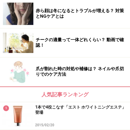
赤ら顔は冬になるとトラブルが増える？ 対策
とNGケアとは
チークの適量って一体どれくらい？ 動画で確
認！
爪が割れた時の対処や補修は？ ネイルや爪切
りでのケア方法
人気記事ランキング
1本で4役こなす「エスト ホワイトニングエステ」
1
登場
2015/02/20