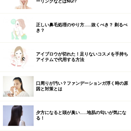
ーリングなどはNG!?
正しい鼻毛処理のやり方……抜くべき？ 剃るべ
き？
アイブロウが切れた！足りないコスメを手持ち
アイテムで代用する方法
口周りが汚い？ファンデーションガ浮く時の原
因と対策とは
夕方になると頭が臭い……地肌の匂いが気にな
る！