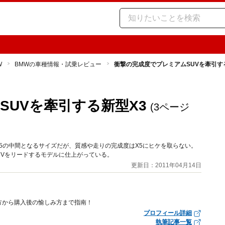
W
BMWの車種情報・試乗レビュー
衝撃の完成度でプレミアムSUVを牽引す
SUVを牽引する新型X3
(3ページ
とX5の中間となるサイズだが、質感や走りの完成度はX5にヒケを取らない。
UVをリードするモデルに仕上がっている。
更新日：2011年04月14日
方から購入後の愉しみ方まで指南！
プロフィール詳細
執筆記事一覧