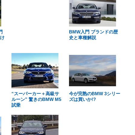
門
BMW入門 ブランドの歴
付け
史と車種解説
“スーパーカー＋高級サ
今が完熟のBMW 3シリー
ルーン” 驚きのBMW M5
ズは買いか!?
試乗