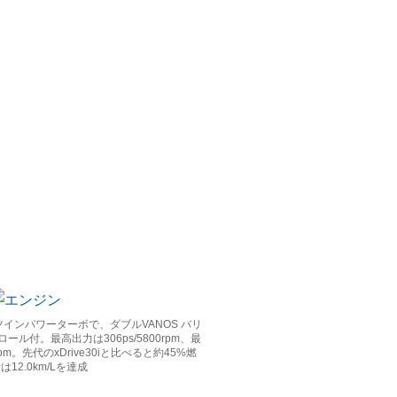
ツインパワーターボで、ダブルVANOS バリ
ル付。最高出力は306ps/5800rpm、最
rpm。先代のxDrive30iと比べると約45%燃
12.0km/Lを達成