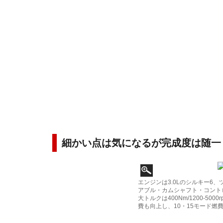
細かい点は気になるが完成度は随一
エンジンは3.0Lのシルキー6、
アブル・カムシャフト・コントロー
大トルクは400Nm/1200-5000
費も向上し、10・15モード燃費は