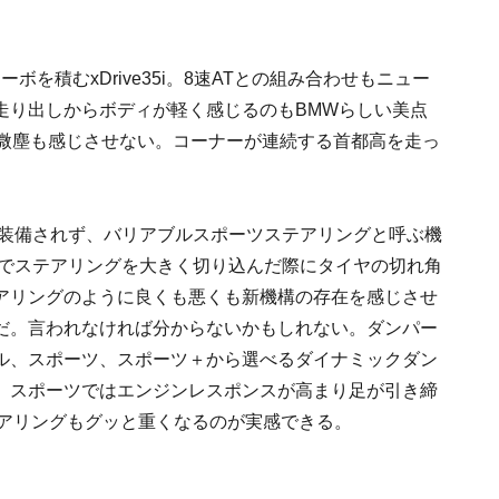
ーボを積むxDrive35i。8速ATとの組み合わせもニュー
走り出しからボディが軽く感じるのもBMWらしい美点
は微塵も感じさせない。コーナーが連続する首都高を走っ
は装備されず、バリアブルスポーツステアリングと呼ぶ機
低速域でステアリングを大きく切り込んだ際にタイヤの切れ角
アリングのように良くも悪くも新機構の存在を感じさせ
だ。言われなければ分からないかもしれない。ダンパー
ル、スポーツ、スポーツ＋から選べるダイナミックダン
。スポーツではエンジンレスポンスが高まり足が引き締
テアリングもグッと重くなるのが実感できる。