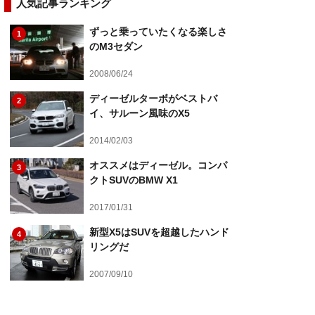
人気記事ランキング
ずっと乗っていたくなる楽しさ
1
のM3セダン
2008/06/24
ディーゼルターボがベストバ
2
イ、サルーン風味のX5
2014/02/03
オススメはディーゼル。コンパ
3
クトSUVのBMW X1
2017/01/31
新型X5はSUVを超越したハンド
4
リングだ
2007/09/10