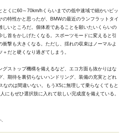
くに60～70km/hくらいまでの低中速域で細かいピッ
ヤの特性かと思ったが、BMWの最近のランフラットタイ
難しいところだ。個体差であることを願いたいくらいの
少し首をかしげたくなる。スポーツモードに変えると引
の衝撃も大きくなる。ただし、揺れの収束はノーマルよ
ツ＋だと硬くなり過ぎてしまう。
ングストップ機構を備えるなど、エコ方面も抜かりはな
グ、期待を裏切らないハンドリング、装備の充実とどれ
スなのは間違いない。もうX5に無理して乗らなくてもと
る人にもぜひ選択肢に入れて欲しい完成度を備えている。
い。