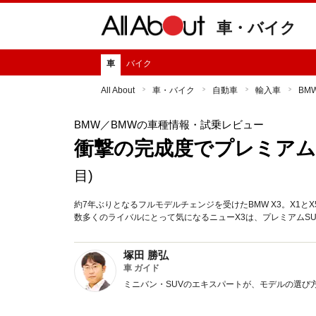
車・バイク
車
バイク
All About
車・バイク
自動車
輸入車
BM
BMW
／BMWの車種情報・試乗レビュー
衝撃の完成度でプレミアム
目)
約7年ぶりとなるフルモデルチェンジを受けたBMW X3。X1
数多くのライバルにとって気になるニューX3は、プレミアムS
塚田 勝弘
車 ガイド
ミニバン・SUVのエキスパートが、モデルの選び