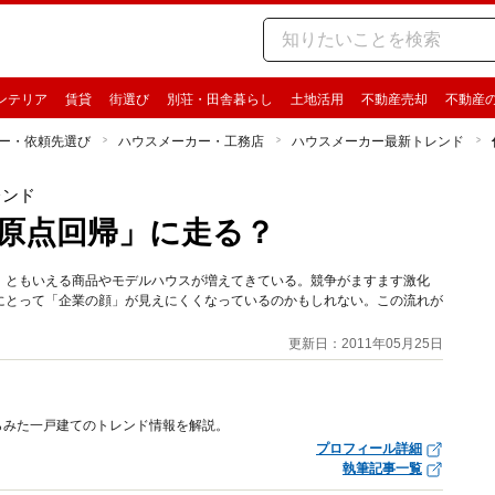
ンテリア
賃貸
街選び
別荘・田舎暮らし
土地活用
不動産売却
不動産
ー・依頼先選び
ハウスメーカー・工務店
ハウスメーカー最新トレンド
レンド
原点回帰」に走る？
」ともいえる商品やモデルハウスが増えてきている。競争がますます激化
にとって「企業の顔」が見えにくくなっているのかもしれない。この流れが
更新日：2011年05月25日
らみた一戸建てのトレンド情報を解説。
プロフィール詳細
執筆記事一覧