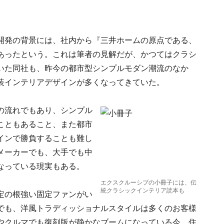
開発の背景には、社内から『三井ホームの原点である、
あったという。これは筆者の見解だが、かつてはクラシ
いた同社も、昨今の都市型シンプルモダン潮流のなか
装インテリアデザインが多くなってきていた。
の流れでもあり、シンプル
こともあること、また都市
インで勝負することも難し
メーカーでも、大手でも中
なっている現実もある。
エクスクルーシブの小冊子には、伝
統クラシックインテリア読本も
定の根強い固定ファンがい
でも、洋風トラディッショナルスタイルは多くのお客様
やクルマでも復刻版が静かなブームになっている今、住