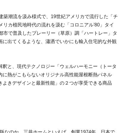
建築潮流を汲み様式で、19世紀アメリカで流行した「チ
メリカ植民地時代の流れを汲む「コロニアル'80」タイ
部都市で普及したプレーリー（草原）調「ハートレー」タ
画に出てくるような、瀟洒でいかにも輸入住宅的な外観
解釈と、現代テクノロジー「ウェルハーモニー（トータ
内に熱がこもらないオリジナル高性能屋根断熱パネル
きよきデザインと最新性能」の２つが享受できる商品
版なのか。三井ホームといえば、創業1974年、日本で