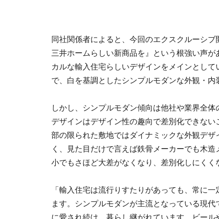
同社関係者によると、今回のエクスクルーシブ
三井ホームらしい新商品を』という根強い声が
カルな輸入住宅らしいデザインをメインとして
で、白を基調としたシンプルモダンな外観・内
しかし、シンプルモダン傾向は他社や業界全体
デザインはデザイン性の趣向で差別化できない
部の限られた敷地ではダイナミックな外観デザ
く、見た目だけで言えば鉄骨メーカーでも木造
小でもさほど大差がなくなり、差別化しにくく
「輸入住宅は流行りすたりがあっても、常に一
ます。シンプルモダンが主流となっている現代
に愛され続け、暮らし継がれています。ビール