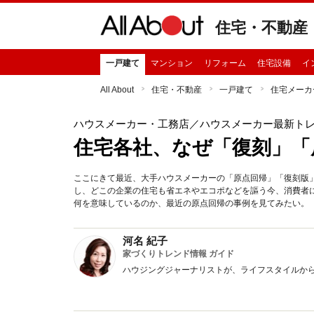
住宅・不動産
一戸建て
マンション
リフォーム
住宅設備
イ
All About
住宅・不動産
一戸建て
住宅メーカ
ハウスメーカー・工務店
／ハウスメーカー最新ト
住宅各社、なぜ「復刻」「
ここにきて最近、大手ハウスメーカーの「原点回帰」「復刻版
し、どこの企業の住宅も省エネやエコポなどを謳う今、消費者
何を意味しているのか、最近の原点回帰の事例を見てみたい。
河名 紀子
家づくりトレンド情報 ガイド
ハウジングジャーナリストが、ライフスタイルか