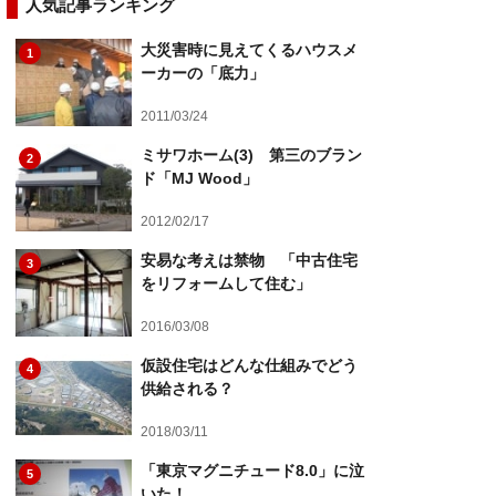
人気記事ランキング
大災害時に見えてくるハウスメ
1
ーカーの「底力」
2011/03/24
ミサワホーム(3) 第三のブラン
2
ド「MJ Wood」
2012/02/17
安易な考えは禁物 「中古住宅
3
をリフォームして住む」
2016/03/08
仮設住宅はどんな仕組みでどう
4
供給される？
2018/03/11
「東京マグニチュード8.0」に泣
5
いた！