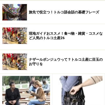
使ってみると、これまたもったりとした保湿性の高そう
な感触。匂いはメーカーにもよりますが、例えばMAIA社
旅先で役立つ！トルコ語会話の基礎フレーズ
のものだと、なんだかアプリコット系のおいしそうな匂
いがします。使用感は、のびはそれほどではないにして
も、ぐぐっと皮膚に浸透する感じの重たさ・粘つきが感
現地ガイドおススメ！食べ物・雑貨・コスメな
じられ、それだけに使用後は、しっとりとした保湿が長
ど人気のトルコ土産26
時間感じられます。これがアンチ・エイジングに効くの
ですね。
ナザールボンジュウって？トルコ土産に目玉の
このカタツムリエキス、トルコでは主にクリーム、パッ
お守りを
ク、そしてカタツムリエキス入りの石鹸などが自然派コ
スメショップで販売されています。トルコ製であれば
（輸入製もあります）クリームが2,000円程度、パックが
150gで800円ほど、石鹸が一個400円と、かなりお手頃
価格。有名店としては、ウフラムル（店舗移動予定）や
ゼンジェフィルなどがあり、夜になると仕事帰りのワー