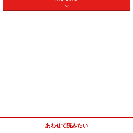
リコール酸、皮膚を柔らかくして健康な細胞を作ってく
れるアラントイン、肌のハリや弾力をサポートしてくれ
るコラーゲンとエラスチン、そして自然界の抗生物質成
分などが含まれているため、主にアンチエイジング、し
み、しわ、乾燥などへの対策に高い効能があるのだと
か。そして多くの肌トラブル、例えばニキビ・キズ・や
けどの跡、かみそり負け、妊娠線などにも効くのだそう
です。
こちらは一回分のパック。海の泥や花などを基本とした成分
にカタツムリエキスが配合。オーガニックな材料満載でお肌
ツルツル！
あわせて読みたい