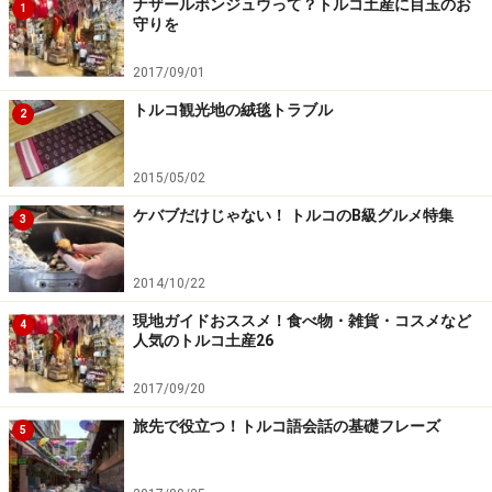
ナザールボンジュウって？トルコ土産に目玉のお
1
守りを
2017/09/01
トルコ観光地の絨毯トラブル
2
2015/05/02
ケバブだけじゃない！ トルコのB級グルメ特集
3
2014/10/22
現地ガイドおススメ！食べ物・雑貨・コスメなど
4
人気のトルコ土産26
2017/09/20
旅先で役立つ！トルコ語会話の基礎フレーズ
5