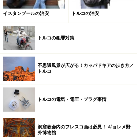
キングウーマンなどでごった返します。
イスタンブールの治安
トルコの治安
狭い店内は自然派コスメとトルコ人女性でいっぱい！
トルコの犯罪対策
＜DATA＞
■Zencefil（ゼンジェフィル）
住所：Rumeli Cad. No:92/1, Sisli
不思議風景が広がる！カッパドキアの歩き方／
トルコ
TEL：0212(233)5144
営業時間：08:15～20:30（日曜日定休）
アクセス：地下鉄オスマンベイ駅から徒歩1分
トルコの電気・電圧・プラグ事情
イスタンブールにある、カタツムリクリームを始めとし
た天然コスメを扱うショップについてはこちらの記事を
洞窟教会内のフレスコ画は必見！ ギョレメ野
外博物館
どうぞ＞＞＞
イスタンブールの天然コスメショップ