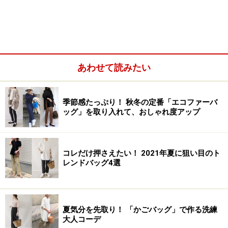
クリスティン エンボスド メタリック パイソン Sage H34
ｘ W39 ｘ D12cm 14万9100円
あわせて読みたい
近年ではシグネチャー柄バッグや各種小物類などで
COACHファンの数を一気に増やしていますが、大人の雰
季節感たっぷり！ 秋冬の定番「エコファーバ
囲気あふれるコレクションも続々とお目見えしてます。
ッグ」を取り入れて、おしゃれ度アップ
中でも、トレンドに敏感な働く女性におすすめしたいの
が、この春発売になる
「Kristin（クリスティン）」
コレ
クションの新作。
2011年３月４日に発売
されます！
コレだけ押さえたい！ 2021年夏に狙い目のト
レンドバッグ4選
次のページでは、ハル・ベリーやエヴァ・ロンゴリアも
夏気分を先取り！ 「かごバッグ」で作る洗練
愛用！
大人コーデ