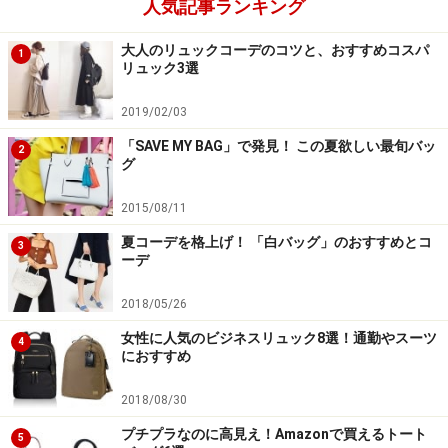
人気記事ランキング
大人のリュックコーデのコツと、おすすめコスパ
1
リュック3選
2019/02/03
「SAVE MY BAG」で発見！ この夏欲しい最旬バッ
2
グ
2015/08/11
夏コーデを格上げ！ 「白バッグ」のおすすめとコ
3
ーデ
2018/05/26
女性に人気のビジネスリュック8選！通勤やスーツ
4
におすすめ
2018/08/30
プチプラなのに高見え！Amazonで買えるトート
5