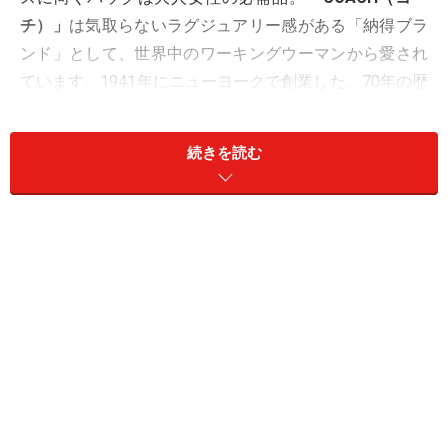
チ）」
は気取らないラグジュアリー感がある「納得ブラ
ンド」として、世界中のワーキングウーマンから愛され
ています。1941年にニューヨークで創業した、70年の歴
史を持つ老舗ブランドで、卓越したアメリカン・クラフ
トマンシップ（職人気質）でも知られています。
続きを読む
【CONTENTS】
Page １：◆Kristin（クリスティン）の新作登場！
Page ２：◆
ハル・ベリーやエヴァ・ロンゴリアも愛
用！
Page ３：◆
コーチ銀座限定 Kristin ウーブン レザー
Sage