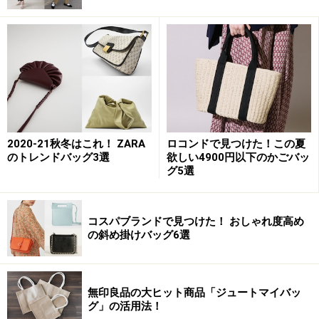
※記事内容は執筆時点のものです。最新の内容をご確認くださ
い。
次のページへ
1
/
3
2020-21秋冬はこれ！ ZARA
ロコンドで見つけた！この夏
のトレンドバッグ3選
欲しい4900円以下のかごバッ
グ5選
コスパブランドで見つけた！ おしゃれ度高め
の斜め掛けバッグ6選
無印良品の大ヒット商品「ジュートマイバッ
グ」の活用法！