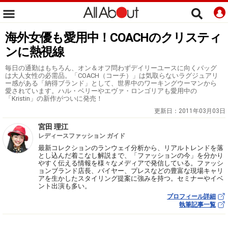
海外女優も愛用中！COACHのクリスティ
ンに熱視線
毎日の通勤はもちろん、オン＆オフ問わずデイリーユースに向くバッグ
は大人女性の必需品。「COACH（コーチ）」は気取らないラグジュアリ
ー感がある「納得ブランド」として、世界中のワーキングウーマンから
愛されています。ハル・ベリーやエヴァ・ロンゴリアも愛用中の
「Kristin」の新作がついに発売！
更新日：
2011年03月03日
宮田 理江
レディースファッション ガイド
最新コレクションのランウェイ分析から、リアルトレンドを落
とし込んだ着こなし解説まで、「ファッションの今」を分かり
やすく伝える情報を様々なメディアで発信している。ファッシ
ョンブランド店長、バイヤー、プレスなどの豊富な現場キャリ
アを生かしたスタイリング提案に強みを持つ。セミナーやイベ
ント出演も多い。
プロフィール詳細
執筆記事一覧