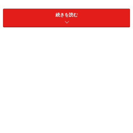
■「製造業派遣」の働き方の特徴
続きを読む
勤務地：郊外や地方が多い
勤務時間：交代制や夜間勤務があることも
仕事の種類：体をつかう仕事
安全性：業務中にケガをする可能性がある
派遣形態：同じ生産ラインや製造拠点に複数のスタ
ッフが派遣される
業務範囲：梱包、検品など担当が明確だが、製造業
特有の業務がある
仕事の特徴：スピーディで確実に作業をすることが
求められる
リーダー業務：チーム派遣では、リーダー業務もあ
る