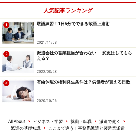
1
/
2
人気記事ランキング
敬語練習！1日5分でできる敬語上達術
1
2021/11/08
派遣会社の営業担当が合わない……変更はしてもら
2
える？
2022/08/28
有給休暇の権利発生条件は？労働者が貰える日数
3
2020/10/06
>
>
>
>
All About
ビジネス・学習
就職・転職
派遣で働く
>
派遣の基礎知識
ここまで違う！事務系派遣と製造業派遣