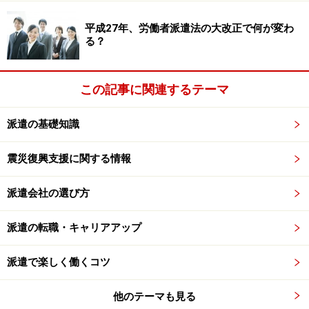
ーダーの派遣がありますが、製造業派遣の方が恒常的で
す。
平成27年、労働者派遣法の大改正で何が変わ
る？
仕事内容も、関係者とやりとりしながら仕事を進めるこ
とが求められる事務系派遣に対し、タスクを確実に、正
この記事に関連するテーマ
確に実施することが求められる製造業派遣。前者が、業
務経験などに加えコミュニケーション能力が要求される
派遣の基礎知識
のに対し、後者は、コミュニケーション力以上に、期日
震災復興支援に関する情報
までに正確に業務をこなすなど、経験に裏付けられた確
動性が重視されるという特徴があります。
派遣会社の選び方
次ページ
では、リーマンショックの影響について。
派遣の転職・キャリアアップ
※記事内容は執筆時点のものです。最新の内容をご確認くださ
派遣で楽しく働くコツ
い。
他のテーマも見る
次のページへ