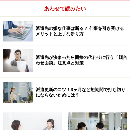
同じ「派遣」という働き方でも、事務系派遣と製造業派
あわせて読みたい
遣ではずいぶん異なっていることがわかります。どのよ
うな違いがあるか、細かくみていきましょう。
派遣先の嫌な仕事は断る？ 仕事を引き受ける
メリットと上手な断り方
まず、勤務地。例えば大企業の場合、本社機能は東京や
大阪などの都市部にあるものの、生産拠点は広大な敷地
があり環境に恵まれた郊外や地方にあることが多い。そ
派遣先が決まったら面接の代わりに行う「顔合
のため、事務スタッフのニーズは都市部で、生産ライン
わせ面談」注意点と対策
のニーズは地方で発生します。勤務時間も、昼夜問わず
ラインを動かしている工場では、夜間勤務がある一方
で、事務系派遣は定時で終わらない仕事を残業で対応し
派遣更新のコツ！3ヶ月など短期間で打ち切り
ます。製造業では人口の少ないエリアで働く人を確保す
にならないためには？
るために、寮などの住まいを準備して全国から人を受け
入れることもあります。地元の雇用環境が厳しく、就職
先が見つからない人が住まい付の派遣で就業しているこ
とも少なくありません。