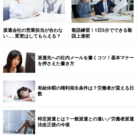
また、製造や流通などモノを組み立てたり体を動かす仕
事では、怪我のリスクが高く労災の発生率が高い一方
で、電車で通勤しデスクワークを行う事務系派遣では、
派遣会社の営業担当が合わな
敬語練習！1日5分でできる敬
い……変更はしてもらえる？
語上達術
製造業派遣ほどには怪我にあう確率は高くありません。
製造業派遣を中心に保険加入率が問題視されたのもこの
ような事情があります。
派遣先への社内メールを書くコツ！基本マナー
を押さえた書き方
派遣会社からの派遣形態も、職場に1人、2人というアシ
スタントのポジションに複数の派遣会社が競合する事務
有給休暇の権利発生条件は？労働者が貰える日
系派遣に対し、製造業派遣では「来週、急に増産が決ま
数
ったので検品作業に30人来てほしい」というオーダー
に、派遣会社はできるだけたくさん自社からスタッフを
派遣しようとします。さらに人数が多い場合は、派遣ス
特定派遣とは？一般派遣との違い／労働者派遣
タッフをとりまとめるリーダーも派遣する。事務系派遣
法改正後の今後
でも、コールセンターなど集団で派遣される仕事ではリ