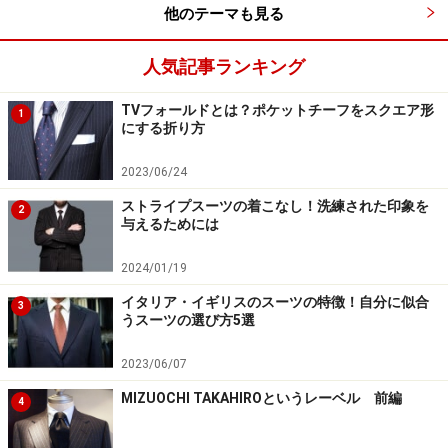
他のテーマも見る
Photo：石井幸久
人気記事ランキング
大剣でできたループに剣先を上から下へ引き通します。
TVフォールドとは？ポケットチーフをスクエア形
1
にする折り方
手順07
2023/06/24
ストライプスーツの着こなし！洗練された印象を
2
与えるためには
Photo：石井幸久
2024/01/19
イタリア・イギリスのスーツの特徴！自分に似合
大剣を引いてディンプルを作り、ノットを仕上げます。
3
うスーツの選び方5選
あまり引きすぎて、ノットが小さくならないように。
2023/06/07
MIZUOCHI TAKAHIROというレーベル 前編
4