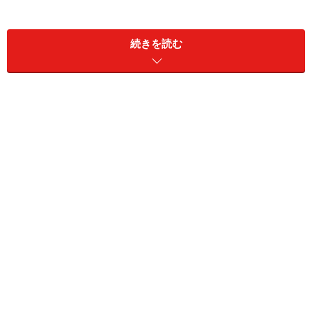
続きを読む
手順02
Photo：石井幸久
大剣を小剣の上にクロスさせます。このとき、結び目を