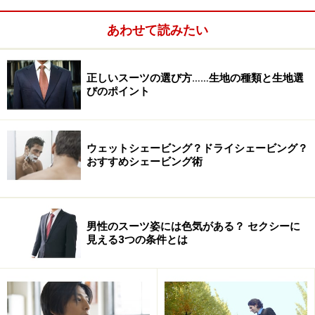
作る場所でノットの大きさが決まってくるので調整しま
しょう。
あわせて読みたい
正しいスーツの選び方……生地の種類と生地選
手順03
びのポイント
ウェットシェービング？ドライシェービング？
Photo：石井幸久
おすすめシェービング術
大剣を小剣に巻きつけるようにして……。
男性のスーツ姿には色気がある？ セクシーに
見える3つの条件とは