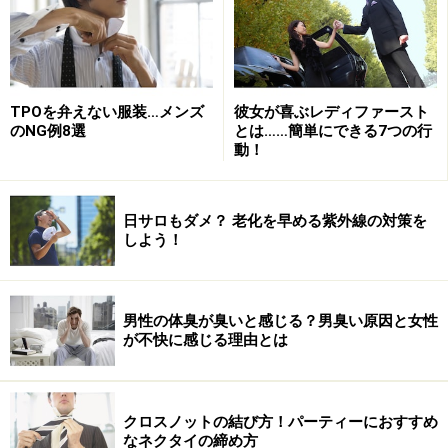
TPOを弁えない服装…メンズ
彼女が喜ぶレディファースト
のNG例8選
とは……簡単にできる7つの行
動！
手順04
日サロもダメ？ 老化を早める紫外線の対策を
しよう！
Photo：石井幸久
もう一度、大剣をぐるりと反対側へ。
男性の体臭が臭いと感じる？男臭い原因と女性
が不快に感じる理由とは
手順05
クロスノットの結び方！パーティーにおすすめ
なネクタイの締め方