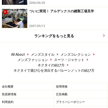
2006/06/30
ついに実現！ アルデックスの縫製工場見学
5
2007/09/12
ランキングをもっと見る
>
>
>
All About
メンズスタイル
メンズコレクション
>
>
メンズファッション
スーツ・ジャケット
手順08
>
ネクタイの結び方
ネクタイで遊び心を演出するバルーンノットの結び方
Photo：石井幸久
会社概要
採用情報
小剣を引いてノットを衿羽根に納めたら、プレーンノッ
投資家情報
広告掲載
トが完成ですが、もうひと行程あります。
利用規約
プライバシーポリシー