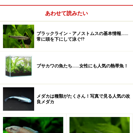
醐味なので、ぜひそこまで狙ってみてほしい。その為に
は、ペアが落ち着ける環境を用意し、じっくり丁寧に育
あわせて読みたい
てると良いだろう。どうしても食卵してしまう場合、卵
だけ取り出して人工孵化させるのも一つの方法です。
ブラックライン・アノストムスの基本情報……
常に頭を下にして泳ぐ⁉
※記事内容は執筆時点のものです。最新の内容をご確認くださ
い。
※ペットは、種類や体格（体重、サイズ、成長）などにより個体
差があります。記事内容は全ての個体へ一様に当てはまるわけで
はありません。
ブサカワの魚たち……女性にも人気の熱帯魚！
【編集部おすすめの購入サイト】
メダカは種類がたくさん！写真で見る人気の改
Amazonで熱帯魚用のペットグッズをチェック！
良メダカ
楽天市場でペット用品をチェック！