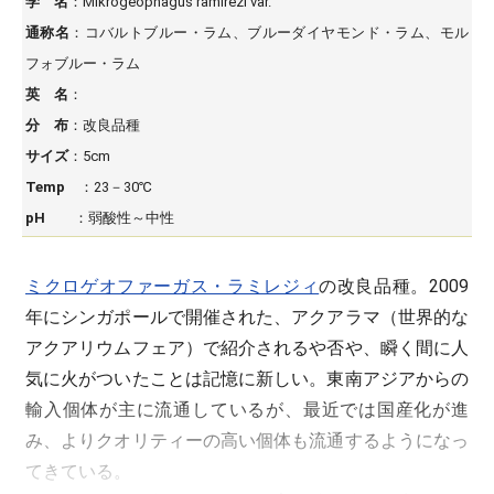
学 名
：Mikrogeophagus ramirezi var.
通称名
：コバルトブルー・ラム、ブルーダイヤモンド・ラム、モル
フォブルー・ラム
英 名
：
分 布
：改良品種
サイズ
：5cm
Temp
：23－30℃
pH
：弱酸性～中性
ミクロゲオファーガス・ラミレジィ
の改良品種。2009
年にシンガポールで開催された、アクアラマ（世界的な
アクアリウムフェア）で紹介されるや否や、瞬く間に人
気に火がついたことは記憶に新しい。東南アジアからの
輸入個体が主に流通しているが、最近では国産化が進
み、よりクオリティーの高い個体も流通するようになっ
てきている。