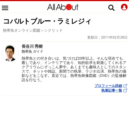
コバルトブルー・ラミレジィ
熱帯魚オンライン図鑑＞シクリッド
更新日：
2011年02月28日
長谷川 秀樹
熱帯魚 ガイド
熱帯魚との付き合いは、気づけば20年以上。そんな現在でも、
癒しであり、インテリアであり、知的欲求を刺激してくれるア
クアリウムにぞっこん夢中。あくまでも趣味人としてのスタン
スで、ネットや雑誌、新聞での執筆、ラジオ出演、熱帯魚の撮
影などをこなす。直近では、熱帯魚映像図鑑（DVD）の監修解
説を行なう。
プロフィール詳細
執筆記事一覧