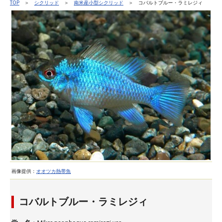
TOP
＞
シクリッド
＞
南米産小型シクリッド
＞ コバルトブルー・ラミレジィ
画像提供：
オオツカ熱帯魚
コバルトブルー・ラミレジィ