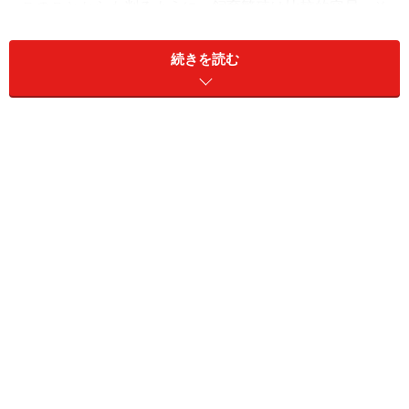
このことからも判るように、飼育繁殖は比較的容易。そ
の辺りは原種と変わらない。原種においても、東南アジ
アで積極的に増やされ、本種以外に数タイプの改良品種
続きを読む
が知られている。また、よりハイクオリティーなヨーロ
ッパブリード個体も流通し、前者と比べ非常に高価だが
人気が高い。
繁殖スタイルは、流木や平らな石の上などの開けた場所
に卵を産みつけるオープンスポウナー。弱酸性での飼育
がベストだが、水質への要求はさほどシビアではない。
日本の平均的な水道水であれば、産卵までは比較的簡単
にことが進む。しかし、産卵から仔魚の育成まで、雌雄
で甲斐甲斐しく見守るのが本来の姿だが、自分たちで産
んだ卵を食べてしまうことが少なくない。これは長年、
飼育下で累代繁殖を繰り返してきた弊害だとも言われて
いる。また親魚が若い場合も、食卵の傾向が強い。
やはり育児の様子を観察するのが、小型シクリッドの醍