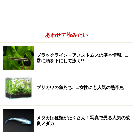
バランスドアクアリウムに重要な3つのポイ
ント
さて、バランスドアクアリウムを制作するにあたって、
あわせて読みたい
重要になるのは以下の3点になります。
ブラックライン・アノストムスの基本情報……
常に頭を下にして泳ぐ⁉
ブサカワの魚たち……女性にも人気の熱帯魚！
メダカは種類がたくさん！写真で見る人気の改
良メダカ
一片の水草（生産者）