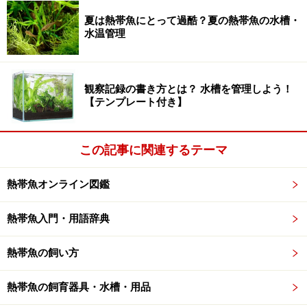
夏は熱帯魚にとって過酷？夏の熱帯魚の水槽・
水温管理
バランスドアクアリウムについて書かれて
いるおすすめ書籍
では、ここで一冊の面白い本を紹介しましょう。熱帯魚
観察記録の書き方とは？ 水槽を管理しよう！
関連の書籍というよりも動物行動学について書かれた内
【テンプレート付き】
容なのですが、いくつかアクアリウムについて書かれて
いる項があります。そのなかには、勿論、バランスドア
この記事に関連するテーマ
クアリウムに関する記述もみられます。
「
ソロモンの指環
――動
熱帯魚オンライン図鑑
物行動学入門」
熱帯魚入門・用語辞典
コンラート・ローレンツ
日高敏隆＝訳
熱帯魚の飼い方
出版：早川書房
熱帯魚の飼育器具・水槽・用品
アクアリウムについての記述