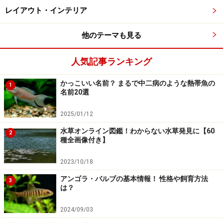
レイアウト・インテリア
被害を与えぬもの――アクアリウム
水槽の中の二人の殺人犯
他のテーマも見る
魚の血
人気記事ランキング
かっこいい名前？ まるで中二病のような熱帯魚の
1
名前20選
素晴らしいアクアリウムを作るために
2025/01/12
コンラート・ローレンツ（Konrad Lorenz）博士は、
「
アクアリウムは、一つの世界である。なぜならそこで
水草オンライン図鑑！わからない水草発見に【60
2
種全画像付き】
は、自然の池や湖と同じく、いや結局はこの全地球上に
おけるのとおなじく、動物と植物が一つの生物学的な平
2023/10/18
衡のもとで生活しているからである
」
アンゴラ・バルブの基本情報！ 性格や飼育方法
3
と述べています。
は？
正に、その通りだと思います。究極的には、アクアリウ
2024/09/03
ムの目指す地点は、そこにこそあると思います。このよ