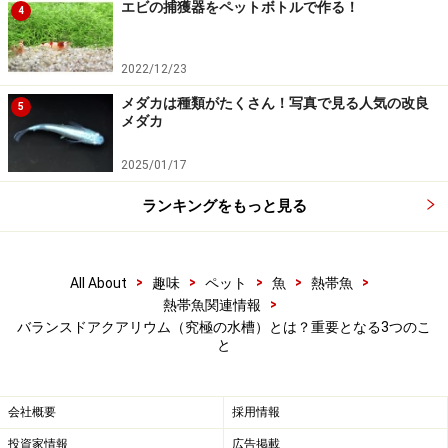
エビの捕獲器をペットボトルで作る！
うな生物学的な平衡がとれたものが、バランスドアクア
4
リウムなのです。しかし、私達の家庭にある水槽でこれ
を再現することは、かなり困難とも言えます。また、そ
2022/12/23
れを制作維持するためには、生物学的な知識と経験、優
メダカは種類がたくさん！写真で見る人気の改良
5
れた観察眼が必要になります。
メダカ
あくまでそれを理想として、水槽内での生態系を理解し
2025/01/17
た上で、物質循環の大まかな流れを把握し、より近い環
境を目指すことによって、素晴らしいアクアリウムがで
ランキングをもっと見る
きあがることでしょう。そして、いつも気遣っていて下
さい。水の中の小さな生き物や植物達のことを。
>
>
>
>
>
All About
趣味
ペット
魚
熱帯魚
>
熱帯魚関連情報
バランスドアクアリウム（究極の水槽）とは？重要となる3つのこ
【関連記事】
と
金魚の水槽の生臭いニオイの原因はなに？対策方法
を紹介
会社概要
採用情報
エビの捕獲器をペットボトルで作る！
投資家情報
広告掲載