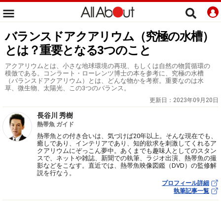
バランスドアクアリウム（究極の水槽）
とは？重要となる3つのこと
アクアリウムとは、小さな地球環境の再現、もしくは自然の物質循環の
模倣である。コンラート・ローレンツ博士の本を参考に、究極の水槽
（バランスドアクアリウム）とは、どんな物かを考察。重要なのは水
草、微生物、太陽光、この3つのバランス。
更新日：
2023年09月20日
長谷川 秀樹
熱帯魚 ガイド
熱帯魚との付き合いは、気づけば20年以上。そんな現在でも、
癒しであり、インテリアであり、知的欲求を刺激してくれるア
クアリウムにぞっこん夢中。あくまでも趣味人としてのスタン
スで、ネットや雑誌、新聞での執筆、ラジオ出演、熱帯魚の撮
影などをこなす。直近では、熱帯魚映像図鑑（DVD）の監修解
説を行なう。
プロフィール詳細
執筆記事一覧