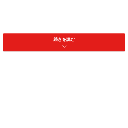
続きを読む
＜目次＞
バランスドアクアリウムに重要な3つのポイント
バランスドアクアリウムについて書かれているおすすめ
書籍
素晴らしいアクアリウムを作るために