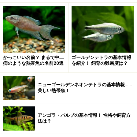
微生物（消費者）
太陽の光（エネルギー）
これら3つのバランスが取れることにより、換水も給餌
も不要（もしくはごく少量の換水と給餌）な水槽ができ
るのです。具体的に言うと食物連鎖を水槽内に再現する
かっこいい名前？ まるで中二
ゴールデンテトラの基本情報
ことになります。そのことにより、太陽の光を使って植
病のような熱帯魚の名前20選
を紹介！ 飼育の難易度は？
物が育ち、植物の出す酸素を生物が利用し、生物の排出
物や死骸は植物がまた利用する、といった小さな生物循
ニューゴールデンネオンテトラの基本情報……
環が水槽内に出来上がるのです。
美しい熱帯魚！
自然環境に目を向ければ分かるのですが、私達の水槽に
あるような濾過器もなければ照明器具もありません。自
然では、前述の物質循環が上手く行われているため、そ
アンゴラ・バルブの基本情報！ 性格や飼育方
のような器具は存在しなくても水は澄み、植物は青々と
法は？
しているのです。