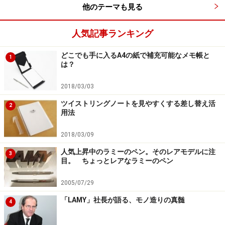
他のテーマも見る
人気記事ランキング
どこでも手に入るA4の紙で補充可能なメモ帳と
1
は？
2018/03/03
ツイストリングノートを見やすくする差し替え活
2
用法
2018/03/09
人気上昇中のラミーのペン。そのレアモデルに注
3
目。 ちょっとレアなラミーのペン
2005/07/29
「LAMY」社長が語る、モノ造りの真髄
4