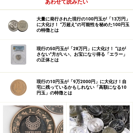
あわせて読みたい
基準でいう十分なメンテナンスを行っているわけではあ
りません。
大量に発行された現行の100円玉が「13万円」
に大化け！ “万超え”の可能性を秘めた100円玉
の特徴とは
次に、古い航空機を使用し続けている場合も、安全基準
に満たないと判断されます。例えばボーイング727の航
現行の50円玉が「28万円」に大化け！ “はが
空機は、1964年から民間路線で就航が始まったかなり古
さない”方がいい、お宝になり得る「エラー」
いタイプの機体です。21世紀に入って先進国の航空会社
の正体とは
はほとんど使用していませんが、このボーイング727を
いまだに使用し続けている場合は、安全基準に満たない
現行の10円玉が「9万2000円」に大化け！自
ものと判断しています。
宅に残っているかもしれない「高額になる10
円玉」の特徴とは
安全なフライトを管理する体制として、搭乗前のセキュ
リティーチェックや、航空管制システムが不十分である
場合も、安全基準を満たしていないと判断します。
さらに、航空業界に対する国の規制や監督制度が十分で