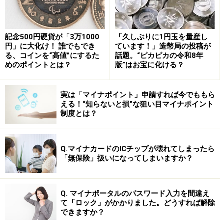
ない場合も、「問題あり」として判断されます。そのよ
うな国の場合は、1国にあるすべての航空会社が、リス
記念500円硬貨が「3万1000
「久しぶりに1円玉を量産し
トに入っています。
円」に大化け！ 誰でもでき
ています！」造幣局の投稿が
では、最新版の危険な
航空会社リスト
です。
る、コインを“高値”にするた
話題。“ピカピカの令和8年
めのポイントとは？
版”はお宝に化ける？
※記事内容は執筆時点のものです。最新の内容をご確認くださ
実は「マイナポイント」申請すれば今でももら
い。
える！“知らないと損”な狙い目マイナポイント
制度とは？
次のページへ
1
/
2
Q.マイナカードのICチップが壊れてしまったら
「無保険」扱いになってしまいますか？
Q. マイナポータルのパスワード入力を間違え
て「ロック」がかかりました。どうすれば解除
できますか？