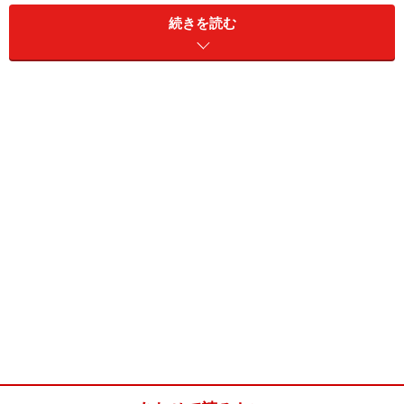
5年前と最も大きく変わった点は、掲載航空会社の数が
続きを読む
大幅に増えたこと。2006年は95社の航空会社が掲載され
ていたのですが、2011年1月現在では約290社と、約3倍
に増えています。
リストの掲載基準は？
このリストに掲載されている航空会社は、EUが「航空会
社として、国際的な安全基準に到達していない」と判断
した会社です。では、どのような基準で、「国際的な安
全基準に到達していない」と判断するのでしょうか？
基準はいくつかありますが、例えば機体のメンテナンス
が、十分に行われていないと考えられる場合。航空機が
安全に飛行を続けるためには、当然十分なメンテナンス
が必要です。しかし、世界の全ての航空会社が先進国の