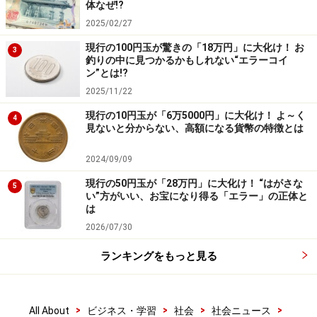
体なぜ!?
2025/02/27
現行の100円玉が驚きの「18万円」に大化け！ お
3
釣りの中に見つかるかもしれない“エラーコイ
ン”とは!?
2025/11/22
現行の10円玉が「6万5000円」に大化け！ よ～く
4
見ないと分からない、高額になる貨幣の特徴とは
2024/09/09
現行の50円玉が「28万円」に大化け！ “はがさな
5
い”方がいい、お宝になり得る「エラー」の正体と
は
2026/07/30
ランキングをもっと見る
>
>
>
>
All About
ビジネス・学習
社会
社会ニュース