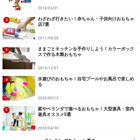
2018/03/01
わざわざ行きたい！赤ちゃん・子供向けおもちゃ
2
店7選
2011/04/28
ままごとキッチンを手作りしよう！カラーボック
3
スで作る木製おもちゃ
2019/12/07
水遊びのおもちゃ！自宅プールやお風呂で楽しめ
4
る
2020/05/15
庭やベランダで遊べるおもちゃ！大型遊具・室内
5
遊具オススメ5選
2020/04/30