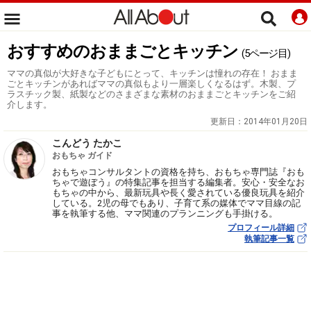
おすすめのおままごとキッチン
(5ページ目)
ママの真似が大好きな子どもにとって、キッチンは憧れの存在！ おまま
ごとキッチンがあればママの真似もより一層楽しくなるはず。木製、プ
ラスチック製、紙製などのさまざまな素材のおままごとキッチンをご紹
介します。
更新日：
2014年01月20日
こんどう たかこ
おもちゃ ガイド
おもちゃコンサルタントの資格を持ち、おもちゃ専門誌『おも
ちゃで遊ぼう』の特集記事を担当する編集者。安心・安全なお
もちゃの中から、最新玩具や長く愛されている優良玩具を紹介
している。2児の母でもあり、子育て系の媒体でママ目線の記
事を執筆する他、ママ関連のプランニングも手掛ける。
プロフィール詳細
執筆記事一覧