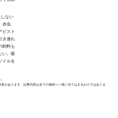
生しない
、赤虫、
アピスト
引き連れ
の飼料も
たい。吸
ソイルを
。
い。
体差があります。記事内容は全ての個体へ一様に当てはまるわけではありま