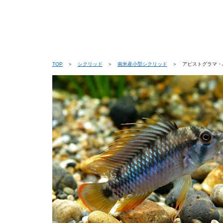
TOP
＞
シクリッド
＞
南米産小型シクリッド
＞ アピストグラマ・