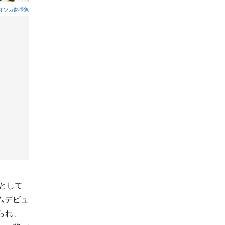
オツカ熱帯魚
種として
ムデビュ
けられ、