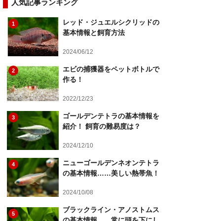
人気記事ランキング
レッド・ジュエルシクリッドの
1
基本情報と飼育方法
2024/06/12
エビの捕獲器をペットボトルで
2
作る！
2022/12/23
ゴールデンテトラの基本情報を
3
紹介！ 飼育の難易度は？
2024/12/10
ニューゴールデンネオンテトラ
4
の基本情報……美しい熱帯魚！
2024/10/08
ブラックライン・アノストムス
5
の基本情報……常に頭を下にし