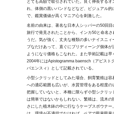
とても高額で取引されていた。良く伸長するオ
れ、体側の黒いバンドなどなど、ビジュアル的
で、鑑賞価値が高くマニア心を刺激した。
名前の由来は、著名な日本人シッパーの50回目
旅行で発見されたことから、インカ50と命名さ
うだ。気が強く、丈夫な種類の多いナイスニィ
プなだけあって、直ぐにブリディーング個体が
ようになり価格もこなれた。また学術記載は早
2004年にはApistogramma baensch（アピス
バエンスィ）として記載されている。
小型シクリッドとしてみた場合、飼育繁殖は容
への適応範囲も広いが、水質管理をある程度の
把握していないと、本種に限らず小型シクリッ
は簡単ではないかもしれない。繁殖は、流木の
さにした植木鉢の中に行なうケーブスポウナー
は、環境が不適切でなければ、ペアで甲斐甲斐