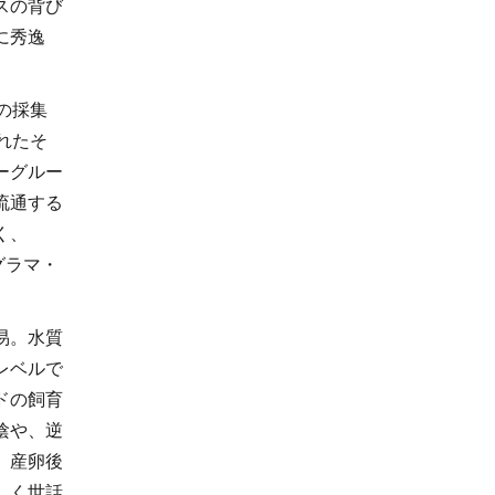
スの背び
に秀逸
の採集
れたそ
ーグルー
流通する
く、
トグラマ・
易。水質
レベルで
ドの飼育
陰や、逆
。産卵後
しく世話