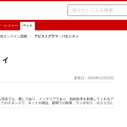
ツ・レジャー
ペット
魚オンライン図鑑
アピストグラマ・バエンスィ
スィ
更新日：2010年12月22日
な現在でも、癒しであり、インテリアであり、知的欲求を刺激してくれるア
してのスタンスで、ネットや雑誌、新聞での執筆、ラジオ出演、熱帯魚の撮
...続きを読む
D）の監修解説を行なう。