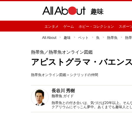
趣味
エンタメ
ゲーム
ホビー・コレクション
スポー
All About
趣味
ペット
魚
熱帯魚
熱帯
熱帯魚
／熱帯魚オンライン図鑑
アピストグラマ・バエン
熱帯魚オンライン図鑑＞シクリッドの仲間
長谷川 秀樹
熱帯魚 ガイド
熱帯魚との付き合いは、気づけば20年以上。そん
クアリウムにぞっこん夢中。あくまでも趣味人と
影などをこなす。直近では、熱帯魚映像図鑑（DV