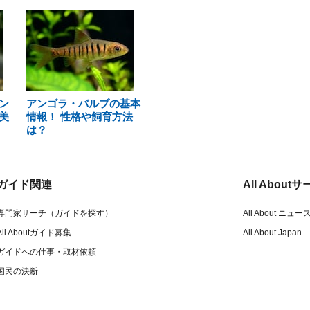
ン
アンゴラ・バルブの基本
美
情報！ 性格や飼育方法
は？
ガイド関連
All Abou
専門家サーチ（ガイドを探す）
All About ニュー
All Aboutガイド募集
All About Japan
ガイドへの仕事・取材依頼
国民の決断