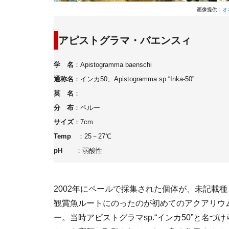
画像提供：
オ
アピストグラマ・バエンスィ
学 名
：Apistogramma baenschi
通称名
：インカ50、Apistogramma sp.“Inka-50”
英 名
：
分 布
：ペルー
サイズ
：7cm
Temp
：25－27℃
pH
：弱酸性
2002年にペールで採集された個体が、未記載
観賞魚ルートにのったのが初めてのアクアリウ
ー。当時アピストグラマsp.“インカ50”と名づ