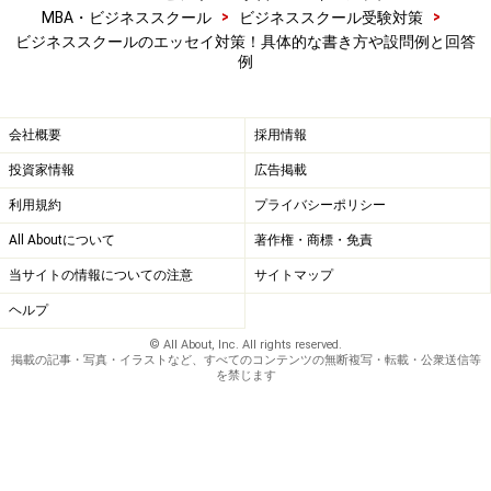
かいてはダメです。ガイドは多数のMBA志望者のエッセ
>
>
MBA・ビジネススクール
ビジネススクール受験対策
ーを読んできましたが、多くの人が「どれだけすごい仕
ビジネススクールのエッセイ対策！具体的な書き方や設問例と回答
例
事をしたか」を書いているのです。自らが主体的にどの
ように関与したかを読み取ることができないものでは合
格しません。あくまでも、あなたの将来キャリアを豊か
会社概要
採用情報
にするためにビジネススクールが存在していて、仕事で
投資家情報
広告掲載
はなく、あなた自身にビジネススクールは関心をもって
利用規約
プライバシーポリシー
いるということを忘れないでください。
All Aboutについて
著作権・商標・免責
当サイトの情報についての注意
サイトマップ
■具体的回答例
ヘルプ
私は日本の銀行で企業融資担当をしてきました。日本
は、人口減少に直面し、また資本が世界から集まらない
© All About, Inc. All rights reserved.
掲載の記事・写真・イラストなど、すべてのコンテンツの無断複写・転載・公衆送信等
状況になっています。経済の活性化を図るためには生産
を禁じます
性の上昇だけが頼りです。この問題意識を元に、私はイ
ノベーションを起こす鍵は組織形態と経営者の資質にあ
ると考え、独自の定性モデルを構築してきました。た