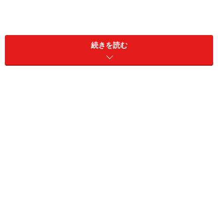
続きを読む
あなたにとってMBAが持つ意味
です。1についてエッセーを書く前にあなたがすべきこ
とは、自分自身の内面、経験、思考方法を理解するこ
と。2に関しては、「
ビジネススクール選び3つのステッ
プ
」を改めて見直しましょう。「3つのステップ」がし
っかりできていれば、2はほとんどできていると言える
のです。
＜目次＞
ビジネススクールがエッセイを通じて知りたいことは2