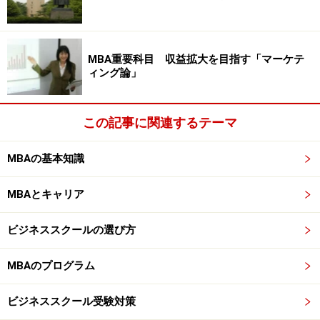
ば、スタンフォード大学ビジネススクールでは4つ、慶
応大学では8つ程度の設問からなります。つまりは、2大
テーマが細分化され設問が与えられるのです。各設問の
MBA重要科目 収益拡大を目指す「マーケテ
ィング論」
字数は、学校によって大きく異なります。設問ごとの字
数制限がある学校もありますし、全設問合計での字数制
限がある学校もあります。国内MBAでは、1設問500字程
この記事に関連するテーマ
度から2,000字程度まで。海外MBAでは、1設問300字か
ら1,000字程度が多いようです。
MBAの基本知識
MBAとキャリア
ここで重要なことは、2大テーマに沿って各々の設問に
は意図があるということ。この意図を捉えないまま設問
ビジネススクールの選び方
に答えると、あなたのエッセーは不十分なものになりま
す。それでは、大きな2つの区切りにそって、一般的に
MBAのプログラム
よく出される設問とその意図を考えていきましょう。
ビジネススクール受験対策