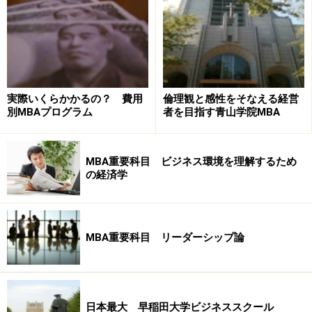
MBAエッセイ設問と回答例：個人的な経験を伝える
MBAエッセイ設問と回答例：具体的な経営問題を伝える
MBAエッセイ設問と回答例：MBAとキャリアを伝える
MBAエッセイ設問と回答例：MBAプログラムを伝える
ビジネススクールのエッセイを書く上で共通の重要ポイ
実際いくらかかるの？ 費用
倫理観と感性をそなえる経営
別MBAプログラム
者を目指す青山学院MBA
ント
ビジネススクールのエッセイの書き方 8つのステップ
MBA重要科目 ビジネス環境を理解するため
の経済学
ビジネススクールが提示する設問の意図を
MBA重要科目 リーダーシップ論
掴む
ビジネススクールがエッセーで問うことは大きく2つあ
ることは申しました。2つを明らかにするために、ビジ
日本最大 早稲田大学ビジネススクール
ネススクールは一般的に数個の設問を出します。例え