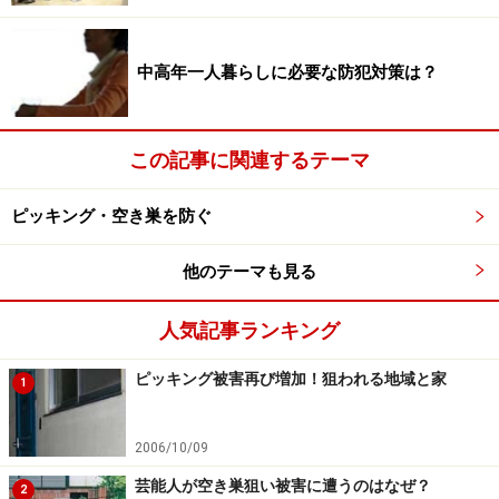
返ると、夫を呼びました。
中高年一人暮らしに必要な防犯対策は？
「あなたぁ、あなた、早く来て、こっちこっち」
いつもと違う妻の声に何かを感じたのか、夫がすぐに和
この記事に関連するテーマ
室にやってきました。
ピッキング・空き巣を防ぐ
「どうした？」
「これ、こ、ここ。見て」
他のテーマも見る
「えっ？ あっ！！ これは」
「ねえ、どうしましょう？ これって」
人気記事ランキング
「落ち着け。何か盗まれたものはないか、よく見てみよ
ピッキング被害再び増加！狙われる地域と家
う」
1
夫と二人で貴重品などを入れてあるタンスがある夫婦の
2006/10/09
寝室に行ってみると、タンスの引き出しが段々に全部開
芸能人が空き巣狙い被害に遭うのはなぜ？
2