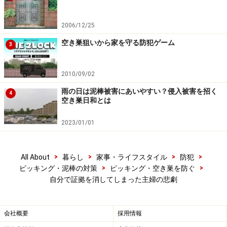
けられており、1番上の小引出しに入れてあった現金約
20万円と預貯金の通帳と印鑑などがなくなっていまし
2006/12/25
た。数は少ないものの、真珠のネックレスや指輪、ダイ
空き巣狙いから家を守る防犯ゲーム
3
ヤモンドの指輪などもなくなっていました。
2010/09/02
「け、警察に、で、電話しないと」
雨の日は泥棒被害にあいやすい？侵入被害を招く
4
空き巣日和とは
息も絶え絶えに美奈子さんがそう言うと、夫が急いで
110番通報をしました。美奈子さんはリビングのソファ
2023/01/01
にぐったりと座り込んでしまいました。自宅は泥棒に入
られていたのです。美奈子さんは床や畳の汚れを、子ど
>
>
>
>
All About
暮らし
家事・ライフスタイル
防犯
もたちが汚したものと思い込んでしまって掃除をしてし
>
>
ピッキング・泥棒の対策
ピッキング・空き巣を防ぐ
まっていたのですが、実は、泥棒が一階和室の窓ガラス
自分で証拠を消してしまった主婦の悲劇
を割って、侵入して土足で動き回ったあとだったので
す。
会社概要
採用情報