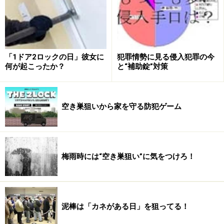
「まさか」の状況
「1ドア2ロックの日」彼女に
犯罪情勢に見る侵入犯罪の今
何が起こったか？
と“補助錠”対策
思わず拭き掃除を
空き巣狙いから家を守る防犯ゲーム
夫に話をしなくてはと、リビングルームに戻ろうとした
ときに、美奈子さんはハッとしました。何かいつもと違
うものが目に入ったのです。それは、庭に面した和室の
梅雨時には“空き巣狙い”に気をつけろ！
掃き出し窓でした。
よく見ると、窓のクレセント錠のあたりのガラスが割れ
ていました。そして鍵は開いた状態でした。ドキンとし
泥棒は「カネがある日」を狙ってる！
て、頭の中がグルグルとしたようでしした。やっと我に