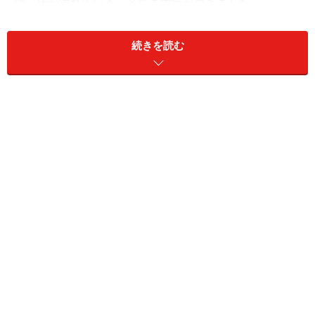
は、床が汚れていることにまず気がつきました。
続きを読む
「んもう、信じられない！ あの子たちったら」
てっきり、子どもたちが友だちでも呼んで家の中を汚し