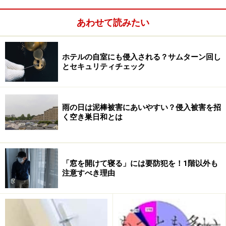
たのだと思い込み、荷物を置くのもそこそこに、急いで
ゾウキンを取り出して、床を拭きだしました。畳の和室
あわせて読みたい
にも汚れはついており、「いやだわ。まるで土足で家の
中を駆け回ったみたい」と、ブツブツと言いながら、す
ホテルの自室にも侵入される？サムターン回し
っかり汚れを取り去りました。
とセキュリティチェック
「ふぅ。本当にひどいわぁ。もうお友だちを呼ぶことも
やめさせようかしら」
雨の日は泥棒被害にあいやすい？侵入被害を招
く空き巣日和とは
「窓を開けて寝る」には要防犯を！1階以外も
注意すべき理由